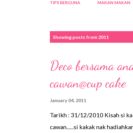
TIPS BERGUNA
MAKAN MAKAN
P
Showing posts from 2011
o
s
Deco bersama an
t
s
cawan@cup cake
January 04, 2011
Tarikh : 31/12/2010 Kisah si ka
cawan......si kakak nak hadiahka