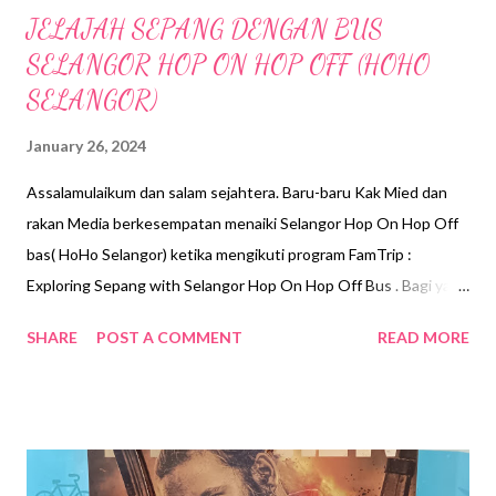
JELAJAH SEPANG DENGAN BUS
SELANGOR HOP ON HOP OFF (HOHO
SELANGOR)
January 26, 2024
Assalamulaikum dan salam sejahtera. Baru-baru Kak Mied dan
rakan Media berkesempatan menaiki Selangor Hop On Hop Off
bas( HoHo Selangor) ketika mengikuti program FamTrip :
Exploring Sepang with Selangor Hop On Hop Off Bus . Bagi yang
masih belum tahu, Hoho Selangor ialah bas perkhidmatan
SHARE
POST A COMMENT
READ MORE
Pelancongan yang disediakan oleh Kerajaan Selangor bagi
mengalakkan kemasukkan pelancong ke negeri Selangor. Buat
masa sekarang ada dua laluan yang di sediakan iaitu Laluan
Cyberjaya dan Laluan Sepang . Untuk melihat jadual bas serta
tempahan boleh ke website : https://www.hohoselangor.com