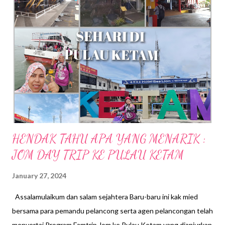
s
HENDAK TAHU APA YANG MENARIK :
JOM DAY TRIP KE PULAU KETAM
January 27, 2024
Assalamulaikum dan salam sejahtera Baru-baru ini kak mied
bersama para pemandu pelancong serta agen pelancongan telah
menyertai Program Famtrip Jom ke Pulau Ketam yang dianjurkan