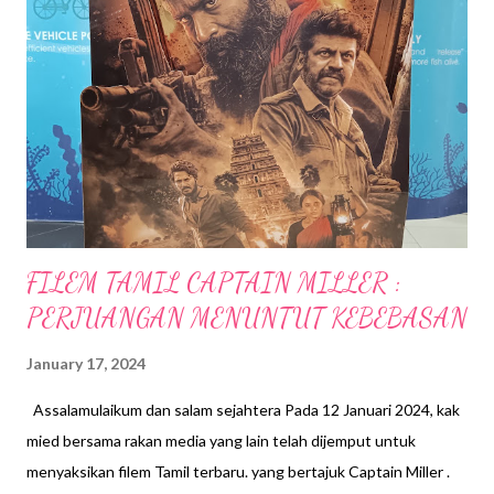
Untuk Famtrip kali ini, kami berpeluang untuk mengikuti Laluan
Sepang. Seawal 9:00 pagi, kak mied bersama rakan Media yang
lain telah tiba di Stesyen MRT Cyberjaya City Centre untuk di
jemput oleh Hoho Bas ke Tamarind Square bagi menikmati
sarapan pagi. Menikmati Sarapan di Pekan Ipoh Kopitiam,
Tamarind Square, Cyberjaya Selesai sarapan, Bas Hoho terus
membawa kami menjelajah ke beb...
FILEM TAMIL CAPTAIN MILLER :
PERJUANGAN MENUNTUT KEBEBASAN
January 17, 2024
Assalamulaikum dan salam sejahtera Pada 12 Januari 2024, kak
mied bersama rakan media yang lain telah dijemput untuk
menyaksikan filem Tamil terbaru. yang bertajuk Captain Miller .