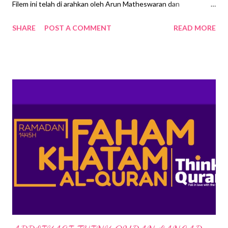
Filem ini telah di arahkan oleh Arun Matheswaran dan
diterbitkan oleh Sendhil Thyagaragan dan Arjun Thyagaragan di
SHARE
POST A COMMENT
READ MORE
bawah Sathya Jyothi Filem . Menampilkan pelakon terkenal
Dhanush yang membawa watak sebagai Captain Miller. Pelakon
lain yang terlibat seperti Priyanka Arul Mohan, Shiva Rajkumar,
Aditi Balan, John Kokken, Edward Sonnenblick dan lain-lain. Filem
ini diklasifikasi sebagai 18++ kerana mengandungi adegan
keganasan. Sinopsis Filem Captain Miller Berlatarbelakang zaman
pemerintahan British tahun 30an, berkisar mengenai kekejaman
pihak British terhadap penduduk tempatan. Cerita bermula
apabila seorang pemuda kampung iaitu Analeesan atau Eesa
(Dhanush) dinamakan Miller setelah dia menyertai tentera
British. Semasa menyertai tentera British, satu peristiwa
menyayat hati t...