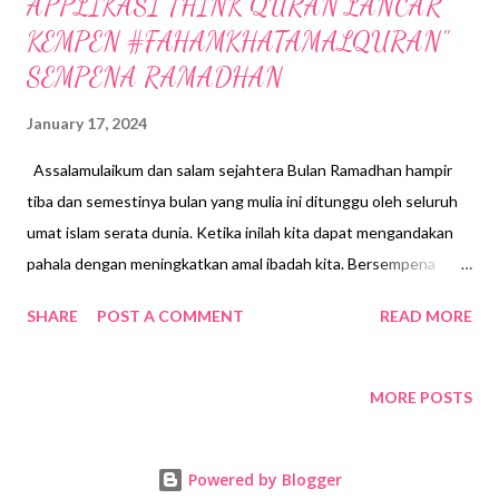
APPLIKASI THINK QURAN LANCAR
KEMPEN #FAHAMKHATAMALQURAN"
SEMPENA RAMADHAN
January 17, 2024
Assalamulaikum dan salam sejahtera Bulan Ramadhan hampir
tiba dan semestinya bulan yang mulia ini ditunggu oleh seluruh
umat islam serata dunia. Ketika inilah kita dapat mengandakan
pahala dengan meningkatkan amal ibadah kita. Bersempena
dengan kehadiran bulan Ramadhan tahun ini, Ketua Pegawai
SHARE
POST A COMMENT
READ MORE
Eksekutif Think Quran Datuk Abdu l Radzeen Abdul Rahman
bersama dengan Datuk Hussamuddin Yaacub , Penasihat
Kumpulan Karangkraf melancarkan kempen
MORE POSTS
#FahamKhatamAlQuran di Auditorium Karangkraf Shah Alam.
Datuk Abdul Radzeen Abdul Rahman- Ketua Pegawai Eksekutif
Powered by Blogger
Think Quran Kempen ini untuk orangramai memahami setiap