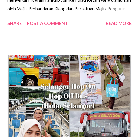
oleh Majlis Perbandaran Klang dan Persatuan Majlis Pengurusan
Komuniti Kampung Bagan Pulau Ketam ( MPKK). Info Mengenai
SHARE
POST A COMMENT
READ MORE
Pulau Ketam Pulau Ketam adalah pulau kecil yang terletak
berdekatan Pelabuhan Klang , Selangor. Pulau ini telah wujud
sekitar tahun 1880an lagi. Ia merupakan rumah kepada dua buah
kampung Cina. Kampung utama di bahagian selatan pulau ini
dikenali sebagai Pulau Ketam manakala kampung di bahagian
timur-laut dikenali sebagai Sungai Lima . Toechew dan Hokkien
merupakan penduduk asal pulau ini. Terdapat juga golongan
orang asli yang menetap di bahagian lain pulau ini. Penduduk di
Pulau Ketam ini kir-kira 6,000 orang dan jumlah rumah kediaman
kira-kira 1,000 buah. Majority penduduknya adalah masyarakat
Cina . Untuk sampai ke Pulau Ketam kena menaiki bot dari Pe...