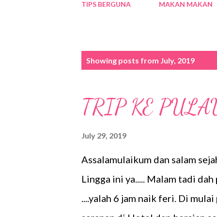
TIPS BERGUNA
MAKAN MAKAN
P
Showing posts from July, 2019
o
s
TRIP KE PULA
t
s
July 29, 2019
Assalamulaikum dan salam sejah
Lingga ini ya..... Malam tadi da
....yalah 6 jam naik feri. Di mul