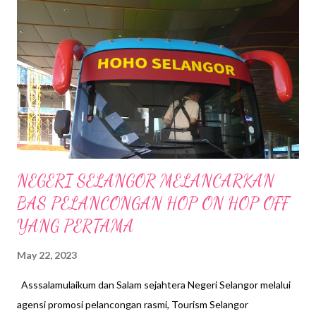
tahunan yang berprestij bagi mengiktiraf dan meraikan kejayaan
warga industri seni kreatif tempatan yang sentiasa menerbitkan
karya berkualiti tinggi dan berpotensi untuk menembusi pasaran
di peringkat global. Ini bertepatan dengan pengiktirafan Kuala
Lumpur sebagai Ibu Kota Buku Dunia oleh UNESCO, atau
UNESCO – Kuala Lumpur World Book Capital 2020. Anugerah
Telenovela kali i...
NEGERI SELANGOR MELANCARKAN
BAS PELANCONGAN HOP ON HOP OFF
YANG PERTAMA
May 22, 2023
Asssalamulaikum dan Salam sejahtera Negeri Selangor melalui
agensi promosi pelancongan rasmi, Tourism Selangor