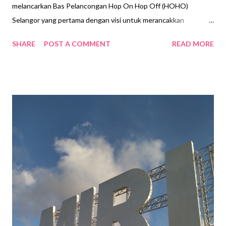
melancarkan Bas Pelancongan Hop On Hop Off (HOHO)
Selangor yang pertama dengan visi untuk merancakkan
pembangunan perkhidmatan pelancongan di negeri Selangor.
SHARE
POST A COMMENT
READ MORE
Bas pelancongan tersebut telah dilancarkan oleh Yang
Berhormat Tuan Hee Loy Sian, EXCO Pelancongan dan Alam
Sekitar di IOI Cit y Mall . Perkhidmatan bas pelancongan HOHO
diyakini mampu menarik lebih ramai pelancong melalui kempen
"no" yang menyasarkan pasaran pelancongan domestik dan
memberi pilihan kepada pelancong antarabangsa di KLIA dan
KLIA2 untuk melancong di kawasan sekitar semasa transit yang
lama sebelum meneruskan penerbangan yang seterusnya.
Dikendalikan oleh LNH Tour & Transport, fasa pertama Bas
Pelancongan HOHO ini akan dikendalikan di Sepang dengan
bantuan daripada 17 pengendali produk pelancongan; Farm
Fresh @ UPM Serdang, Avani Goldcoast Resort & Spa, Jeti Sirip
Biru, Litar Antaraban...