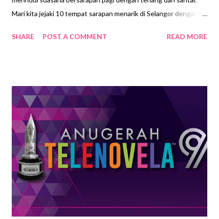
Mari kita jejaki 10 tempat sarapan menarik di Selangor dengan
masakan yang lazat dan sesuai dengan citarasa anda! # Kopitiam
SHARE
POST A COMMENT
READ MORE
143, Ampang Jaya Berada di pekan kecil Ampan g, Kopitiam 143
menyajikan hidangan sarapan tradisional seperti telur separuh
masak, mee wantan, roti bakar arang dan masakan Asia yang
lazat. Dibuka dari jam 7.30 pagi hingga 12.30 tengah hari setiap
hari, kecuali hari Selasa, pelanggan dibenarkan untuk makan di
kopitiam ini sahaja, untuk mengekalkan kualiti dan rasa hidangan
yang baru dimasak! #Kueh@Seksyen 13, Shah Alam Mari
menikmati kudap-kudapan di waktu pagi! Kueh@Seksyen 13
menawarkan lebih 40 jenis kuih muih tempatan yang dibuat
setiap hari. Terdapat manis-manisan yang enak, kafe ini dibuka
dari jam 10 pagi hingga 8 malam, tersedia untuk sarapan pagi dan
minuman petang! Terdapat juga pel...