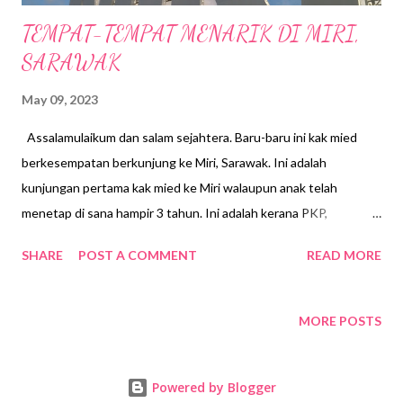
TEMPAT-TEMPAT MENARIK DI MIRI,
SARAWAK
May 09, 2023
Assalamulaikum dan salam sejahtera. Baru-baru ini kak mied
berkesempatan berkunjung ke Miri, Sarawak. Ini adalah
kunjungan pertama kak mied ke Miri walaupun anak telah
menetap di sana hampir 3 tahun. Ini adalah kerana PKP,
sekarang nie lah baru kak mied berpeluang menjengah rumah
SHARE
POST A COMMENT
READ MORE
anak di sana. Bagi mak-mak macam k mied nie, dapat tengok
sendiri bagaimana kehidupan anak-anak baru puas hati.
Kunjungan pertama kali rasa banyak tempat nak di terokai🥰
MORE POSTS
Sambil-sambil mengunjungi anak di Miri, sambil-sambil tue kita
pergi berjalan sekali. Kata orang..jauh perjalanan luas
Powered by Blogger
pandangan...jadi jomlah kita tengok tempat-tempat apa yang