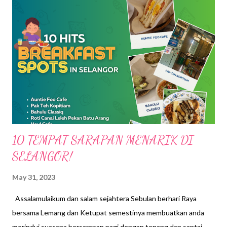
s
10 TEMPAT SARAPAN MENARIK DI
SELANGOR!
May 31, 2023
Assalamulaikum dan salam sejahtera Sebulan berhari Raya
bersama Lemang dan Ketupat semestinya membuatkan anda
merindui suasana bersarapan pagi dengan tenang dan santai.