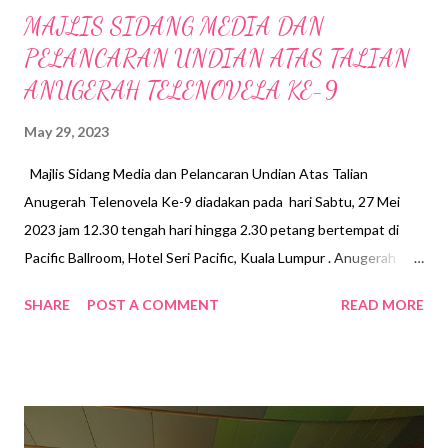
MAJLIS SIDANG MEDIA DAN
PELANCARAN UNDIAN ATAS TALIAN
ANUGERAH TELENOVELA KE-9
May 29, 2023
Majlis Sidang Media dan Pelancaran Undian Atas Talian
Anugerah Telenovela Ke-9 diadakan pada hari Sabtu, 27 Mei
2023 jam 12.30 tengah hari hingga 2.30 petang bertempat di
Pacific Ballroom, Hotel Seri Pacific, Kuala Lumpur . Anugerah
Telenovela kali ke-9 adalah anjuran Yayasan Pembangunan Buku
SHARE
POST A COMMENT
READ MORE
Negara (YPBN) bersama Intact Media Sdn. Bhd. Anugerah
Telenovela merupakan sub-kategori kepada Anugerah Buku
Negara yang mula diperkenalkan pada tahun 2005 dan pada
tahun 2015 Anugerah Telenovela telah dianjurkan secara
berasingan. Kini, Anugerah Telenovela telah menjadi acara