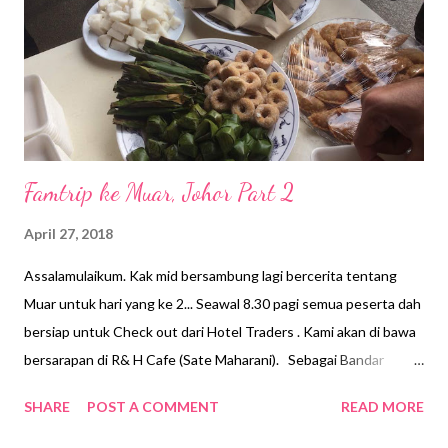
rasmi bagi Bandar Muar di Daerah Muar Johor. Pengisytiharan
rasmi Bandar Maharani Bandar Di raja di sempurnakan oleh
DYMM Sultan Johor Sultan Ibrahim ibni Almarhum Sultan
Iskandar pad...
Famtrip ke Muar, Johor Part 2
April 27, 2018
Assalamulaikum. Kak mid bersambung lagi bercerita tentang
Muar untuk hari yang ke 2... Seawal 8.30 pagi semua peserta dah
bersiap untuk Check out dari Hotel Traders . Kami akan di bawa
bersarapan di R& H Cafe (Sate Maharani). Sebagai Bandar
Maharani...salah satu tarikan dan keunikan Muar ialah makanan
SHARE
POST A COMMENT
READ MORE
tempatan yang enak dan sedap.. Jom kita terjah makanan di R&
H Cafe nie.... Sebahagian dari Kueh mueh yang di hidangkan Ada