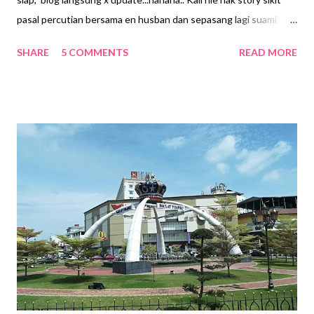
pasal percutian bersama en husban dan sepasang lagi suami
isteri kawan kami...kira2nya anniversari triplah....hehehe Seperti
SHARE
5 COMMENTS
READ MORE
biasa....google2 lah mencari tiket murah 1 atau2bulan sebelum
naik pergi (kitaorang pergi nie awal bulan November 2017)....nie k
mid sibuk baru nak update... So ...dapat lah tix sorang dalam
rm340pergi balik... inilah yang termurah klu 2 bulan baru nak
cari...orang beli setahun awal atau waktu 0 fare bolelah dapat
lagi murah .....Ini kira oklah bagi k mid. Percutian ke Lombok kali
nie adalah untuk sambutan ulangtahun perkahwinan sahabat
kami yang tarikh anniversari sama dengan tarikh kitaorg ke
Lombok iaitu pada 9hb November 2017. Kebetulan kak mid pun
sambut anniversari pada 25 October ...so sekalilah buat
Honeymoon Trip. Kak mid pernah ke Lombok beb...