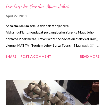
Famtrip ke Bandar Muar Johor
April 27, 2018
Assalamulaikum semua dan salam sejahtera
Alahamdulillah...mendapat peluang berkunjung ke Muar, Johor
bersama Pihak media, Travel Writer Ascociation Malaysia(Tram),
blogger.MATTA , Tourism Johor Serta Tourism Muar pada 27 &
28 Januari baru- baru ini. Sebenarnya Kak mid pernah ke
SHARE
POST A COMMENT
READ MORE
Muar...kira- kira 7 tahun yang lalu(lama tue..hehehe.).ketika masih
bekerja dengan Dewan Perniagaan Melayu Malaysia(DPMM).
Kami mengadakan Expo perniagaan untuk Peniaga Indusri kecil
dan Desa. Kak Mid ingat lagi macamana sambutan yg di berikan
oleh peniaga2 di sana pada ketika itu amat mengalakkan. Bila
dapat peluang lagi...apa lagi Kak mid sanggup tolak job lain,,,.demi
nak kesana lagi.hahaha...... Inilah Monumen mercun tanda Bandar
Di raja Muar Bandar Maharani Bandar Diraja merupakan nama