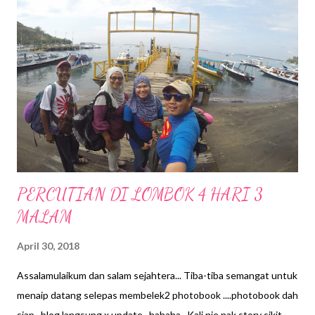
s
PERCUTIAN DI LOMBOK 4 HARI 3
MALAM
April 30, 2018
Assalamulaikum dan salam sejahtera... Tiba-tiba semangat untuk
menaip datang selepas membelek2 photobook ....photobook dah
siap, blog langsung x update...hahaha.. Kali nie nak story sikit