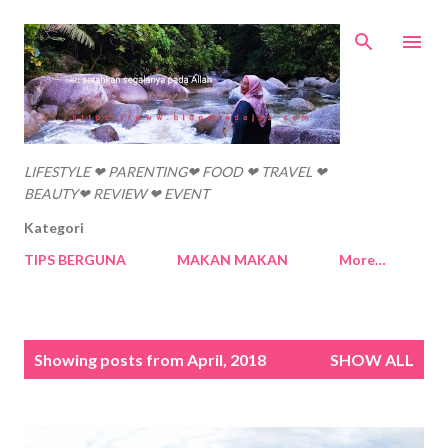
Skip to main content
LIFESTYLE ❤ PARENTING❤ FOOD ❤ TRAVEL ❤
BEAUTY❤ REVIEW ❤ EVENT
Kategori
TIPS BERGUNA
MAKAN MAKAN
More…
P
Showing posts from April, 2018
SHOW ALL
o
s
t