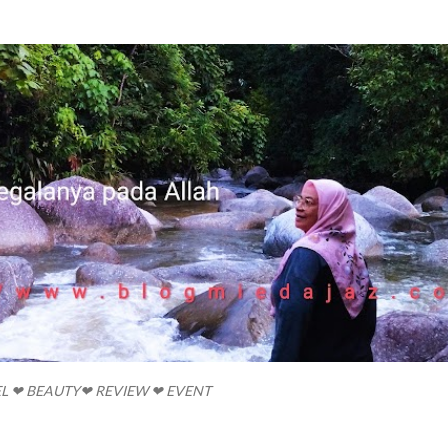
Skip to main content
EL ❤ BEAUTY❤ REVIEW ❤ EVENT