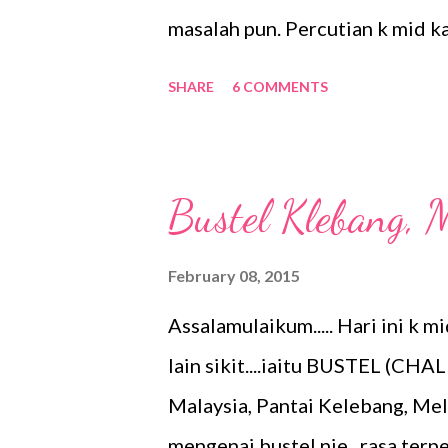
untuk ...
masalah pun. Percutian k mid ka
menjadi travelmate k mid..Percu
SHARE
6 COMMENTS
rasa puas namun masih ada cita-c
Penerbangan ; Malindo Air (RM
perpax ( tukar siap-siap matawa
Bustel Klebang, 
tidak mengecewakan bagi kami..
hoilday lah katakan... Kami me
February 08, 2015
tengahari di Lapangan Terbang 
Assalamulaikum..... Hari ini k 
rumah k .mid ...jadi sangatlah s
lain sikit....iaitu BUSTEL (CH
Airport Krabi kira2 1.30 petang 
Malaysia, Pantai Kelebang, Me
mengenai bustel nie, rasa terpe