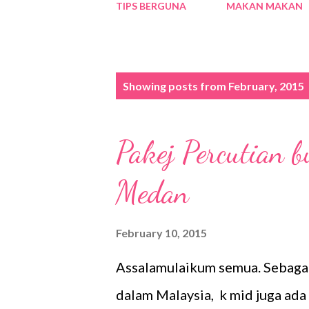
TIPS BERGUNA
MAKAN MAKAN
P
Showing posts from February, 2015
o
s
Pakej Percutian 
t
s
Medan
February 10, 2015
Assalamulaikum semua. Sebaga
dalam Malaysia, k mid juga ada