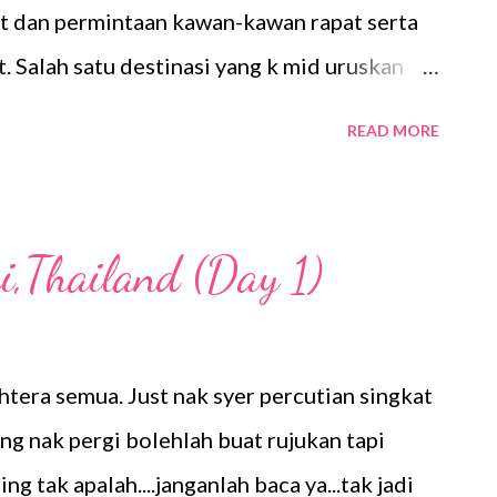
nat dan permintaan kawan-kawan rapat serta
t. Salah satu destinasi yang k mid uruskan
pa yang berminat bolehlah lihat itinerarynya
READ MORE
 harga yang menarik serta mengikut budget
 berpuashati... Danau Toba yang Indah Pulau
 Unta 4D/3N TOBA MUSLIM TOUR 1N
i,Thailand (Day 1)
1 MEDAN HARI 1 : KEDATANGAN MEDAN -
ndara Kuala Namu International Airport
but oleh Guide/ Driver kami. Berangkat
tera semua. Just nak syer percutian singkat
kan siang. Setelah makan siang dilanjutkan
ng nak pergi bolehlah buat rujukan tapi
Selama perjalanan, singgah sejenak di mesjid
g tak apalah....janganlah baca ya...tak jadi