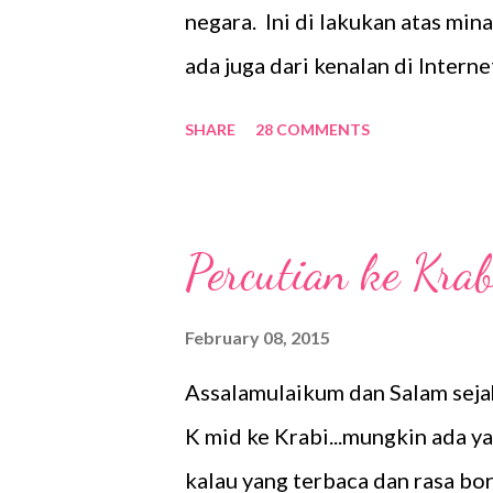
negara. Ini di lakukan atas mi
ada juga dari kenalan di Interne
ialah ke Medan Indonesia. Sesia
SHARE
28 COMMENTS
dan hubungi k mid untuk dapat
anda. K mid gerenti semua akan
ini di kenali sebagai Pulau
Percutian ke Krab
PARAPAT, 1N BERASTAGI & 
PARAPAT Setibanya Anda di Ba
February 08, 2015
(KNIA) Medan, Anda akan disam
Assalamulaikum dan Salam sejah
menuju restoran lokal untuk ma
K mid ke Krabi...mungkin ada ya
perjalanan menuju Danau Toba. 
kalau yang terbaca dan rasa borin