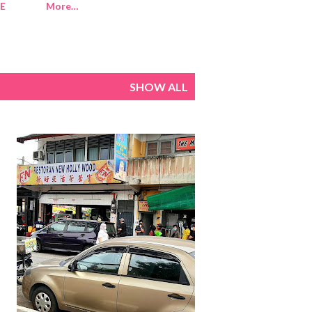
E
More…
SHOW ALL