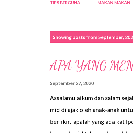
TIPS BERGUNA
MAKAN MAKAN
P
Showing posts from September, 20
o
s
APA YANG MEN
t
s
September 27, 2020
Assalamulaikum dan salam seja
mid di ajak oleh anak-anak untu
berfikir, apalah yang ada kat Ip