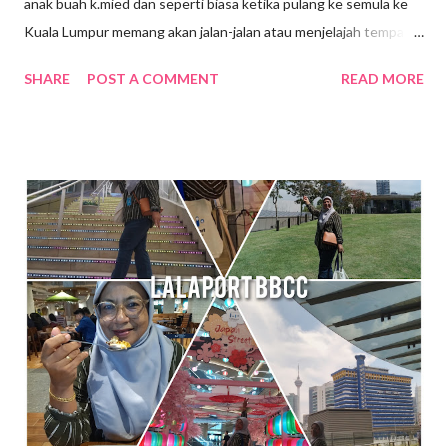
anak buah k.mied dan seperti biasa ketika pulang ke semula ke
Kuala Lumpur memang akan jalan-jalan atau menjelajah tempat-
tempat yang berhampiran, jalan-jalan cari makan gitew🥰 Kali ini
SHARE
POST A COMMENT
READ MORE
k mied decide nak ke Daerah Batu Kurau , Taiping Perak .
Tempat yang dirancang nak pergi tue ialah Sempeneh
Riverfront. Sempeneh Riverfront Chalet terletak lebih kurang
5km dari Pekan Batu Kurau . Merupakan chalet yang berkonsep
kabin pertama di Batu Kurau. Berhampiran Gunung Sempeneh ,
sungai dan hutan sudah tentu menjanjikan penginapan yang
nyaman dan dekat dengan alam semulajadi . Ketika k.mied tiba di
Sempeneh Riverfront, hujan turun dengan lebat sekali, sungai
berhampiran chalet yang tadinya tenang kini di melimpah dengan
air dari bukit. Bila air semakin deras kedengaran siren amaran di
bunyikan untuk memberi amaran pada pengunjung supaya j...