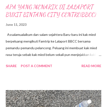
APA YANG MENARIK DI LALAPORT
BUKIT BINTANG CITY CENTRE(BBCC)
June 11, 2023
Assalamualaikum dan salam sejahtera Baru-baru ini kak mied
berpeluang mengikuti Famtrip ke Lalaport BBCC bersama
pemandu-pemandu pelancong. Peluang ini membuat kak mied
rasa teruja sebab kak mied belum sekali pun menjejakkan kaki ke
sini walaupun Lalaport BBCC telah dibuka sejak Januari 2022 .
SHARE
POST A COMMENT
READ MORE
Terletak di tengah-tengah Bandar, kawasan Bukit Bintang.
Lokasi dahulunya adalah tapak Penjara Pudu yang terkenal. Bagi
generasi sekarang mungkin mereka tidak melihat atau
mengetahui tentang kewujudan Penjara Pudu namun pintu
masuk atau pintu gerbang Penjara Pudu masih dikekalkan
sebagai tinggalan sejarah lalu. Mall ini mengenengahkan konsep