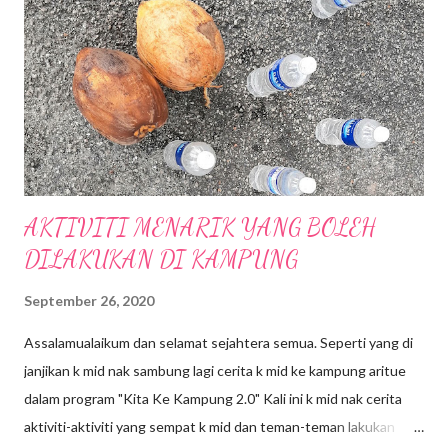
" Modern Simplicity" yang sinonim dengan tradisi Jepun dengan
gabungan fasiliti komersial, pejabat , kediaman, hotel dan lain-
lain. Merupakan fasiliti luar negara yang pertama di Asia
Tenggara oleh Mitsui Fudosan Co. Ltd.(Mitsui Fudosan) .
Terdapat 400 kedai untuk penyewaaan di Mall ini, serta
penampilan kedai-keda...
AKTIVITI MENARIK YANG BOLEH
DILAKUKAN DI KAMPUNG
September 26, 2020
Assalamualaikum dan selamat sejahtera semua. Seperti yang di
janjikan k mid nak sambung lagi cerita k mid ke kampung aritue
dalam program "Kita Ke Kampung 2.0" Kali ini k mid nak cerita
aktiviti-aktiviti yang sempat k mid dan teman-teman lakukan