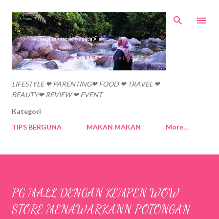
Skip to main content
LIFESTYLE ❤ PARENTING❤ FOOD ❤ TRAVEL ❤
BEAUTY❤ REVIEW ❤ EVENT
Kategori
TIPS BERGUNA
MAKAN MAKAN
More…
PG MALL DENGAN KEMPEN WOW
STORE MENAWARKANN POTONGAN