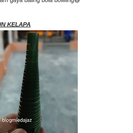
m gaya baling bola bowling😄
UN KELAPA