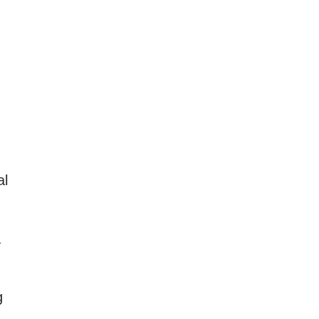
al
a
g