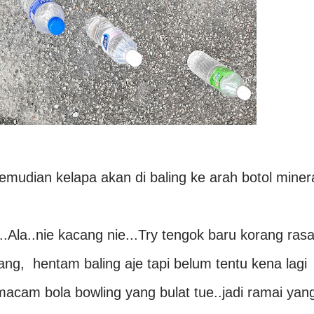
kemudian kelapa akan di baling ke arah botol miner
Ala..nie kacang nie...Try tengok baru korang ras
g, hentam baling aje tapi belum tentu kena lagi
acam bola bowling yang bulat tue..jadi ramai yan