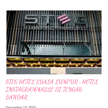
pelancong domestik tertinggi seperti tahun sebelumnya. Bagi
tahun akan datang, Tourism Selangor telah mengambil pelbagai
inisiatif yang bertujuan untuk memperkasakan kempen promosi
pelancongan Negeri bagi pasaran domestik dan antarabangsa,
“Nak Bercuti? Pusing Selangor Dulu!” dan “Splendid Selangor,
Take Me Anywhere!”. Sejak pembukaan semula sempadan
Malaysia, sektor pelancongan telah mula kembali pulih di mana
Selangor kekal sebagai negeri yang paling ramai dikunjungi di
Malaysia sebanyak 10.2 juta pelawat bagi tahun 2021.
Melangkah ke tahun 2023, Tourism Selangor berazam untuk
mengekalk...
STEG HOTEL KUALA LUMPUR : HOTEL
INSTAGRAMMABLE DI TENGAH
BANDAR
December 13, 2022