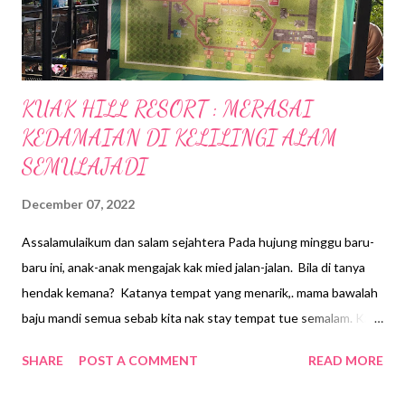
ditawarkan oleh STEG Hotel Kuala Lumpur iaitu jenis Swanky,
Groo...
KUAK HILL RESORT : MERASAI
KEDAMAIAN DI KELILINGI ALAM
SEMULAJADI
December 07, 2022
Assalamulaikum dan salam sejahtera Pada hujung minggu baru-
baru ini, anak-anak mengajak kak mied jalan-jalan. Bila di tanya
hendak kemana? Katanya tempat yang menarik,. mama bawalah
baju mandi semua sebab kita nak stay tempat tue semalam. Kak
mied punya berfikir mana agaknya anak-anak nak bawa mak depa
SHARE
POST A COMMENT
READ MORE
pergi nie...akhirnya diorg bagitahu sebenarnya nak pergi ke Kuak
Hill Resort di Lenggong, Perak . Sebelum nie kak mied ada