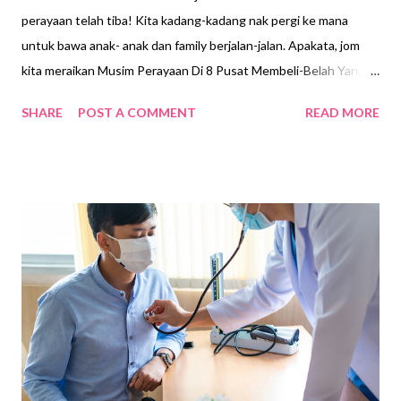
perayaan telah tiba! Kita kadang-kadang nak pergi ke mana
untuk bawa anak- anak dan family berjalan-jalan. Apakata, jom
kita meraikan Musim Perayaan Di 8 Pusat Membeli-Belah Yang
Ternama! Musim kemeriahan telah tiba! Pusat beli-belah kini
SHARE
POST A COMMENT
READ MORE
dihiasi dengan dekorasi Krismas yang cantik dan kreatif. Hiasan
Krismas di pusat beli-belah ini membawa kegembiraan dan akan
menyemarakkan semangat perayaan anda! Ambil gambar dan
OOTD terbaik anda di 8 pusat beli-belah utama di sekitar
Selangor. # SUNWAY PYRAMID, SUBANG JAYA Eratkan
hubungan bersama keluarga dan rakan-rakan anda di Sunway
Pyramid, Subang Jaya. Tema untuk hiasan Krismas Lion tahun ini
dipanggil Wander Wonder, di mana ia dipenuhi dengan tumbuh-
tumbuhan gergasi yang cantik, cendawan bercahaya, rama-rama
dan juga pari-pari untuk anda merasai keajaibannya. Dalam usaha
kelestarian alam sekitar, beberapa hiasan telah dibuat daripada
bahan kitar semula. Anda juga boleh ...