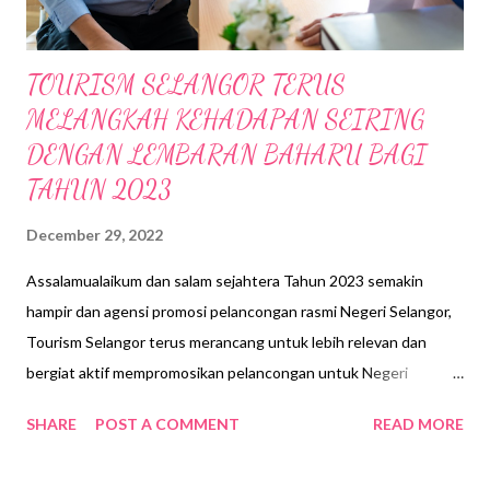
TOURISM SELANGOR TERUS
MELANGKAH KEHADAPAN SEIRING
DENGAN LEMBARAN BAHARU BAGI
TAHUN 2023
December 29, 2022
Assalamualaikum dan salam sejahtera Tahun 2023 semakin
hampir dan agensi promosi pelancongan rasmi Negeri Selangor,
Tourism Selangor terus merancang untuk lebih relevan dan
bergiat aktif mempromosikan pelancongan untuk Negeri
Selangor dengan lebih kukuh berbanding sebelum ini. Dengan
SHARE
POST A COMMENT
READ MORE
pelbagai inisiatif baharu yang akan dilaksanakan pada tahun
hadapan, Negeri Selangor akan mengekalkan jumlah kedatangan