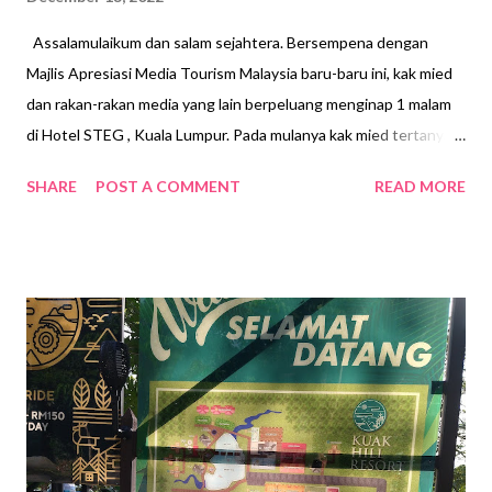
Assalamulaikum dan salam sejahtera. Bersempena dengan
Majlis Apresiasi Media Tourism Malaysia baru-baru ini, kak mied
dan rakan-rakan media yang lain berpeluang menginap 1 malam
di Hotel STEG , Kuala Lumpur. Pada mulanya kak mied tertanya-
tanya dekat mana sebenarnya hotel nie, biasanya hotel-hotel di
SHARE
POST A COMMENT
READ MORE
Kuala Lumpur nie kak mied agak tahu di mana lokasinya sebab
kak mied kan orang Selangor yang turun naik ke KL selalu..
mestilah perasan di mana hotel-hotel nie kan..hahaha. Rupanya
STEG Hotel Kuala Lumpur ini terletak di Jalan Tiong Nam ,
berkedudukan diantara segitiga emas Bukit Bintang, KLCC dan
PWTC . dan mula beroperasi pada awal tahun 2022 . STEG
Hotel ini adalah butik hotel yang mengabungkan rekabentuk
kotemporari , vintaj dan moden . STEG diadaptasi dari perkataan
Sweden yang bermaksud STEP ( Langkah ). Jom kita tengok bilik
penginapan yang tersedia. Ada 4 pilihan penginapan yang