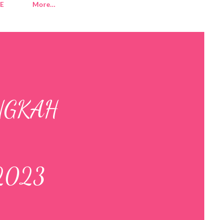
E
More…
NGKAH
2023