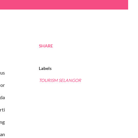
SHARE
Labels
rus
TOURISM SELANGOR
gor
ada
rti
ang
an