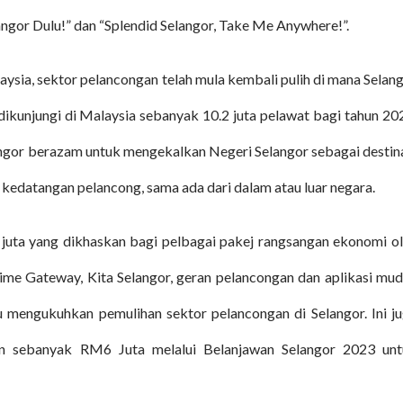
ngor Dulu!” dan “Splendid Selangor, Take Me Anywhere!”.
ia, sektor pelancongan telah mula kembali pulih di mana Selan
dikunjungi di Malaysia sebanyak 10.2 juta pelawat bagi tahun 20
ngor berazam untuk mengekalkan Negeri Selangor sebagai destin
 kedatangan pelancong, sama ada dari dalam atau luar negara.
juta yang dikhaskan bagi pelbagai pakej rangsangan ekonomi o
ime Gateway, Kita Selangor, geran pelancongan dan aplikasi mu
u mengukuhkan pemulihan sektor pelancongan di Selangor. Ini j
an sebanyak RM6 Juta melalui Belanjawan Selangor 2023 un