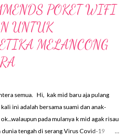
penempatan yang dijangkiti wabak Covid-
MMENDS POKET WIFI
n ini adalah untuk.membantu mengawal
N UNTUK
China. Dato' Seri Liow Soon Hee sedang
dan di sebelahnya selebriti Excella Chong
ETIKA MELANCONG
ar melalui Helikopter dari Jepun dan
ARA
fkiti Virus Covid-19 di China dan telah di
rsiti Wuhan Renmin, Hospital ...
tera semua. Hi, kak mid baru aja pulang
 kali ini adalah bersama suami dan anak-
 ok...walaupun pada mulanya k mid agak risau
 dunia tengah di serang Virus Covid-19