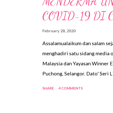
MENDERMA U
COVID-19 DI 
February 28, 2020
Assalamualaikum dan salam seja
menghadiri satu sidang media o
Malaysia dan Yayasan Winner E
Puchong, Selangor. Dato' Seri 
Winner Emperor Sedia dan Pert
SHARE
4 COMMENTS
Selebriti Malaysia iaitu Penyan
berjaya mendermakan sejumlah