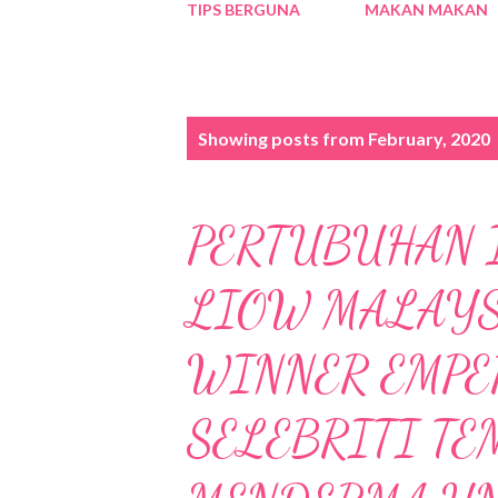
TIPS BERGUNA
MAKAN MAKAN
P
Showing posts from February, 2020
o
s
PERTUBUHAN 
t
s
LIOW MALAYS
WINNER EMPE
SELEBRITI TE