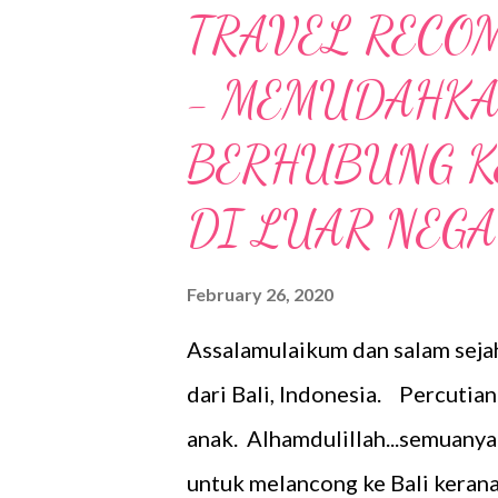
dan bekalan perubatan kepada 
TRAVEL RECO
19 di China . Tujuan sumbanga
- MEMUDAHKA
penularan wabak berkenaan di 
menjawab pertanyaan wartawan 
BERHUBUNG K
Bekalan tersebut telah di hant
DI LUAR NEG
Malaysia ke kawasan yang di jan
serahkan kepada Hospital Unive
February 26, 2020
Assalamulaikum dan salam sejah
dari Bali, Indonesia. Percutian
anak. Alhamdulillah...semuanya
untuk melancong ke Bali kerana