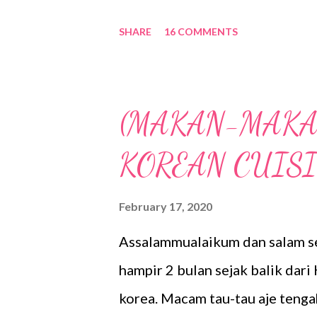
namun anak-anak sentiasa posit
SHARE
16 COMMENTS
langkah pencegahan dan sentias
lain di Malaysia nie pastinya ri
walaupun Indonesia masih belum
(MAKAN-MAKAN
19 nie. Jadi untuk memudahkan 
KOREAN CUIS
berhubung dengan kami ketika 
keputusan untuk menggunakan 
February 17, 2020
recommends @ JIMBARAN, BALI K
Assalammualaikum dan salam s
Recommends?? Sebenarnya ini a
hampir 2 bulan sejak balik dar
poket Wifi Travel Recomm...
korea. Macam tau-tau aje tenga