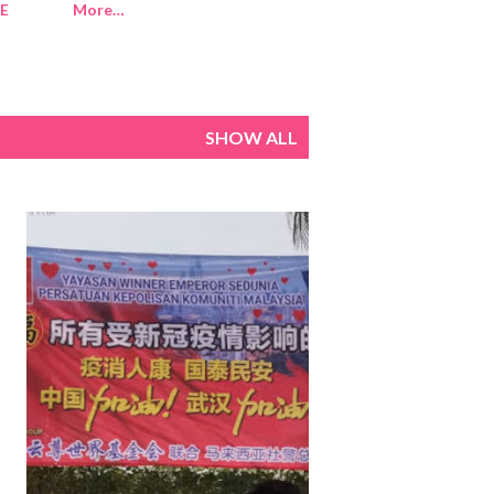
E
More…
SHOW ALL