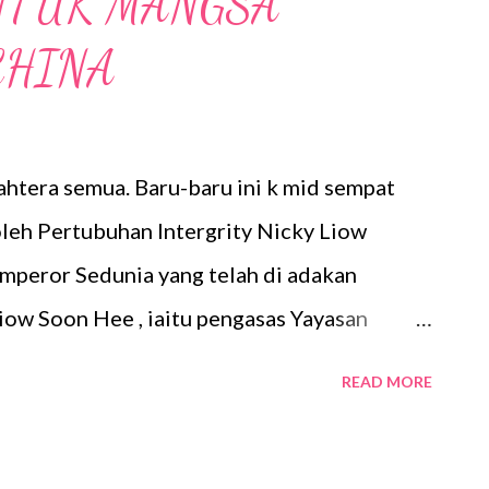
NTUK MANGSA
CHINA
htera semua. Baru-baru ini k mid sempat
leh Pertubuhan Intergrity Nicky Liow
mperor Sedunia yang telah di adakan
Liow Soon Hee , iaitu pengasas Yayasan
ubuhan Intergriti Nicky Liow Malaysia serta
READ MORE
yi dan Penulis Lagu Excella Chong telah
 76,929 topeng perlindungan pernafasan