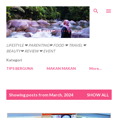
Skip to main content
LIFESTYLE ❤ PARENTING❤ FOOD ❤ TRAVEL ❤
BEAUTY❤ REVIEW ❤ EVENT
Kategori
TIPS BERGUNA
MAKAN MAKAN
More…
P
Showing posts from March, 2024
SHOW ALL
o
s
t