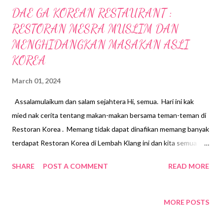
DAE GA KOREAN RESTAURANT :
RESTORAN MESRA MUSLIM DAN
MENGHIDANGKAN MASAKAN ASLI
KOREA
March 01, 2024
Assalamulaikum dan salam sejahtera Hi, semua. Hari ini kak
mied nak cerita tentang makan-makan bersama teman-teman di
Restoran Korea . Memang tidak dapat dinafikan memang banyak
terdapat Restoran Korea di Lembah Klang ini dan kita semua
teringin nak makan di Restoran Korea cuma kita mesti selalunya
SHARE
POST A COMMENT
READ MORE
tidak yakin dan was-was akan status halal restoran tersebut.
Kak mied dan bestie dah jumpa dah Restoran Korea yang sedap,
masakan asli Korea dan Muslim Friendly di The Curve ,
MORE POSTS
Damansara iaitu Dae Ga Korean Restaurant. Restoran ini di buka