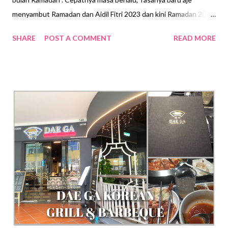
menyambut Ramadan dan Aidil Fitri 2023 dan kini Ramadan 2024
dah menghampiri. Nak ceritalah cikit...kak mied dan kawan-kawan
SHARE
POST A COMMENT
READ MORE
pun decide nak jalan-jalan dan makan-makan sebelum
menyambut bulan Ramadan nanti. Sewaktu kami jalan-jalan di
The Curve , Mutiara Damansara kami pun terjumpa satu
restoran makanan segera Korea, menu kat restoran nie nampak
menarik dan kami pun singgahlah tengok-tengok. Nama restoran
nie ialah GAMARO Chicken & Burger . Kak mied dan kawan-
kawan pun dah lama tak makan ayam goreng korea nie jadi kami
pun sepakat nak cuba makan di restoran ini. Mula-mula kami teliti
dahulu, adakah restoran ini mendapat status HALAL ?.
Ya..memang terpampang sijil halal di kaunter restoran....jadi kami
pun terus memesan beberapa jenis menu dan minuman . Inilah
menu yang kami order...semua p...