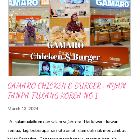
s
GAMARO CHICKEN & BURGER : AYAM
TANPA TULANG KOREA NO.1
March 13, 2024
Assalamualaikum dan salam sejahtera Hai kawan- kawan
semua, lagi beberapa hari kita umat islam dah nak menyambut
bulan Ramadan . Cepatnya masa berlalu, rasanya baru aje