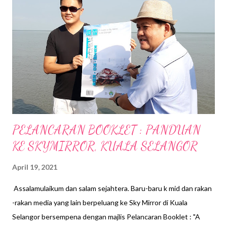
menarik untuk melakukan aktiviti dengan gabungan alam semula
jadi adalah di Forest Research Institute Malaysia (FRIM),
Kepong. Dengan keluasan 600 hektar, ia dikelilingi oleh Hutan
Simpan Bukit Lagong di mana tempat ini menyediakan pelbagai
aktiviti kepada pengunjung yang datang. Salah satu tarikan
terbaharu di sini ialah ‘Sky Walk’, manakala antara aktiviti yang
boleh dilakukan di FRIM adalah seperti berjo...
PELANCARAN BOOKLET : PANDUAN
KE SKYMIRROR, KUALA SELANGOR
April 19, 2021
Assalamulaikum dan salam sejahtera. Baru-baru k mid dan rakan
-rakan media yang lain berpeluang ke Sky Mirror di Kuala
Selangor bersempena dengan majlis Pelancaran Booklet : "A