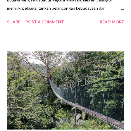
memiliki pelbagai tarikan pelancongan kebudayaan dan
keagamaan. Bersempena bulan Ramadan tahun ini, pihak
SHARE
POST A COMMENT
READ MORE
Tourism Selangor menyenaraikan 10 masjid terindah yang boleh
anda kunjungi di Negeri Selangor pada suatu masa kelak. 1)
Masjid Sultan Salahuddin Abdul Aziz Shah Masjid yang gah ini
dibina di atas kawasan seluas 14.6 hektar di Pusat Bandar Shah
Alam. Turut dikenali sebagai “Masjid Biru”, ianya mempunyai ciri-
ciri senibina yang menarik dengan hiasan dalaman yang
menakjubkan. Tambahan pula, ianya merupakan masjid terbesar
di Malaysia dan merupakan salah sebuah ikon pelancongan
utama di Negara ini. Masjid dengan kubah berwarna biru ini
terletak indah di sebahagian Tasik Raja Lumu. Ia boleh
memuatkan seramai 16,000 orang jemaah pada satu-satu masa,
dengan dilengkapi oleh pelbagai kemudahan untuk para pen...