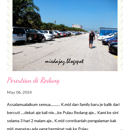
s
Percutian di Redang
May 06, 2014
Assalamualaikum semua........... K.mid dan family baru je balik dari
bercuti ....dekat aje kali nie....ke Pulau Redang aje... Kami ke sini
selama 3 hari 2 malam aje.. K.mid coretkanlah pengalaman kak
mid..manatau ada yang berminat nak ke Pulau