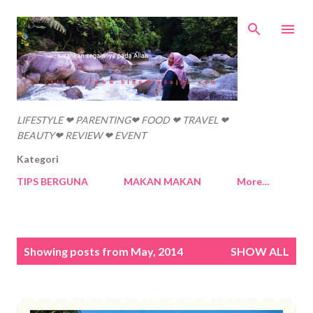
Skip to main content
LIFESTYLE ❤ PARENTING❤ FOOD ❤ TRAVEL ❤
BEAUTY❤ REVIEW ❤ EVENT
Kategori
TIPS BERGUNA
MAKAN MAKAN
More…
P
Showing posts from May, 2014
SHOW ALL
o
s
t