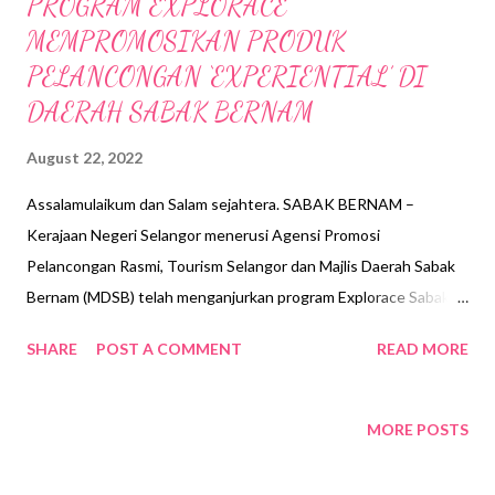
PROGRAM EXPLORACE
MEMPROMOSIKAN PRODUK
PELANCONGAN ‘EXPERIENTIAL’ DI
DAERAH SABAK BERNAM
August 22, 2022
Assalamulaikum dan Salam sejahtera. SABAK BERNAM –
Kerajaan Negeri Selangor menerusi Agensi Promosi
Pelancongan Rasmi, Tourism Selangor dan Majlis Daerah Sabak
Bernam (MDSB) telah menganjurkan program Explorace Sabak
Bernam 2022 pada 13 Ogos yang lalu di Homestay Sungai Haji
SHARE
POST A COMMENT
READ MORE
Dorani, Sabak Bernam . Lebih 100 orang peserta telah menyertai
program ini dan penganjuran acara ini merupakan program
kesinambungan dari Program Karnival Pelancongan Sabak
MORE POSTS
Bernam yang telah berjaya dianjurkan oleh pihak Majlis Daerah
Sabak Bernam pada tahun 2016 hingga 2018. Hasil dari kejayaan