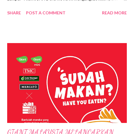
getir para pemain barisan hadapan atau frontliners termasuk
SHARE
POST A COMMENT
READ MORE
polis, doktor, jururawat, tentera serta penghantar makanan
dalam memastikan keselamatan rakyat Malaysia terjamin.
JUANG dilahirkan dari isi hati dan perspektif lima sutradara
prolifik negara iaitu Aziz M Osman, Datuk Yusry Abdul Halim,
Matt Lai, Kabur Bhatia serta Osman Ali. Memantapkan projek
mega ini adalah barisan 500 karyawan seni yang tidak mahu
melepaskan peluang memberikan dedikasi sekaligus peluang
mencipta sejarah buat filem yang disifatkan untuk rakyat
Malaysia ini. Juang Diiktiraf Malaysia Book Of Records , Cipta
Rekod Karyawan Paling Ramai Terbabit dalam satu naskhah.
Lebih membanggakan hasil seni ini mencipta rekod apabila
diiktiraf Malaysia Book of Records(MBR) s...
GIANT MALAYSIA MELANCARKAN