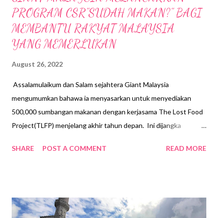
PROGRAM CSR"SUDAH MAKAN?" BAGI
MEMBANTU RAKYAT MALAYSIA
YANG MEMERLUKAN
August 26, 2022
Assalamulaikum dan Salam sejahtera Giant Malaysia
mengumumkan bahawa ia menyasarkan untuk menyediakan
500,000 sumbangan makanan dengan kerjasama The Lost Food
Project(TLFP) menjelang akhir tahun depan. Ini dijangka
tercapai dengan pelancaran kempen " Have You Eaten ?" atau '
SHARE
POST A COMMENT
READ MORE
Sudah Makan ?', dimana peratusan daripada semua produk beras
jenama Meadows yang dibeli akan disalurkan untuk membeli
beras bagi golongan yang memerlukan Kempen yang dinamakan"
Have You Eaten? "/ ' Sudah Makan ?'sebuah frasa yang sering
digunakan di Asia bagi mengambarkan kebimbangan dan