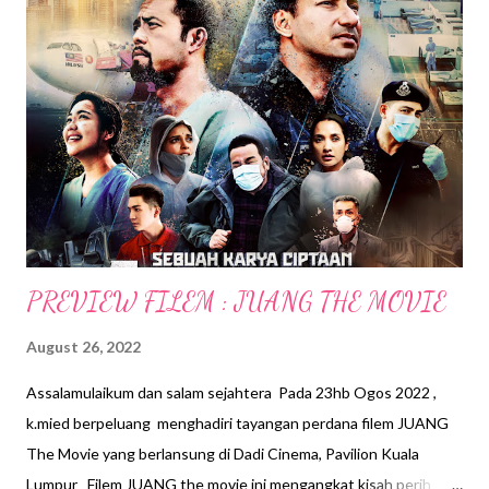
s
PREVIEW FILEM : JUANG THE MOVIE
August 26, 2022
Assalamulaikum dan salam sejahtera Pada 23hb Ogos 2022 ,
k.mied berpeluang menghadiri tayangan perdana filem JUANG
The Movie yang berlansung di Dadi Cinema, Pavilion Kuala
Lumpur Filem JUANG the movie ini mengangkat kisah perih