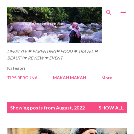
Skip to main content
LIFESTYLE ❤ PARENTING❤ FOOD ❤ TRAVEL ❤
BEAUTY❤ REVIEW ❤ EVENT
Kategori
TIPS BERGUNA
MAKAN MAKAN
More…
P
Showing posts from August, 2022
SHOW ALL
o
s
t