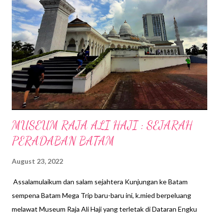
keprihatinan, adalah salah satu usaha tanjungjawab sosial
korporat GCH Retail untuk mengurangkan bebanan rakyat yang
memerlukan dan meningkatkan sumbangan kepada sekuriti
makanan di Malaysia Pada pelancaran kempen ini, Giant juga
telah mengumumkan kerjasama baharunya dengan TLFP melalui
pemberian lori penghantaran Giant, bersama dengan 4,000 kg
makanan keperluan atau anggaran bersamaan d...
MUSEUM RAJA ALI HAJI : SEJARAH
PERADABAN BATAM
August 23, 2022
Assalamulaikum dan salam sejahtera Kunjungan ke Batam
sempena Batam Mega Trip baru-baru ini, k.mied berpeluang
melawat Museum Raja Ali Haji yang terletak di Dataran Engku