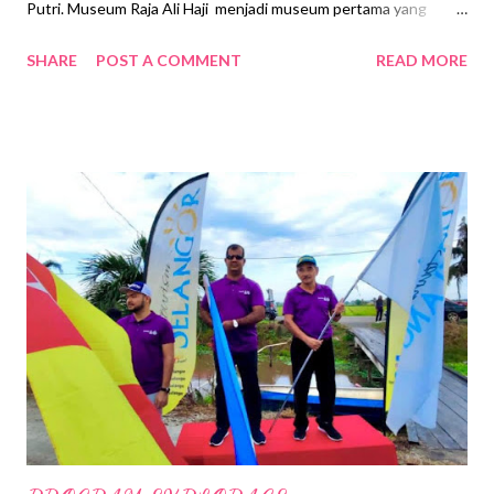
Putri. Museum Raja Ali Haji menjadi museum pertama yang
terdapat di Batam dan di rasmikan pada 18hb Disember 2020
SHARE
POST A COMMENT
READ MORE
sempena dengan Hari Jadi Kota Batam yang ke 191 tahun.
Museum ini menampilkan sejarah peradaban Batam mulai dari
zaman kerajaan Riau,Lingga, Belanda, Temenggung Abdul Jamal,
Zamsn Jepun, Waktu Kemerdekaan Indonesia, pemerintahan
daerah Kepri, Era kepimpinan BJ Habibie, Kota Pemerintahan ,
Khazanah Melayu sehingga Era Batam Sekarang. Museum ini di
beri nama Raja Ali Haji yang merupakan Pahlawan Nasional
Kepulauan Riau . Beliau merupakan ulamak, sejarahwan dan
Pujangga berketurunan Melayu Bugis. Raja Ali Haji Lahir di
Selangor, Malaysia pada tahun 1808 dan meninggal dunia pada
tahun 1873 di Pulau Penyengat, Kepulauan Riau. Ada beberapa
koleksi menarik yang dipame...