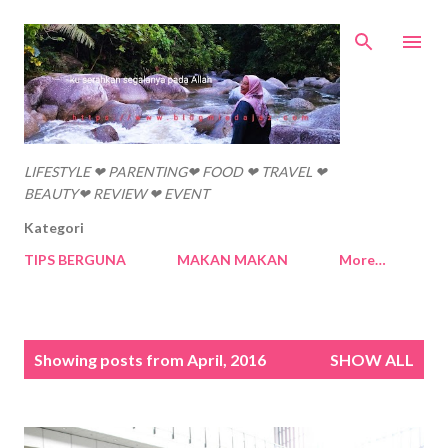
Skip to main content
LIFESTYLE ❤ PARENTING❤ FOOD ❤ TRAVEL ❤
BEAUTY❤ REVIEW ❤ EVENT
Kategori
TIPS BERGUNA
MAKAN MAKAN
More…
P
Showing posts from April, 2016
SHOW ALL
o
s
t