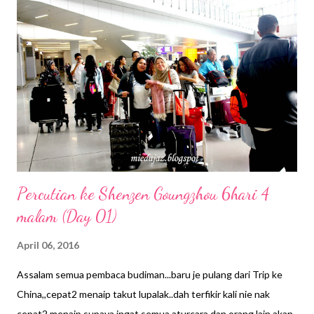
s
Percutian ke Shenzen Goungzhou 6hari 4
malam (Day 01)
April 06, 2016
Assalam semua pembaca budiman...baru je pulang dari Trip ke
China,,cepat2 menaip takut lupalak..dah terfikir kali nie nak
cepat2 menaip supaya ingat semua aturcara dan orang lain akan