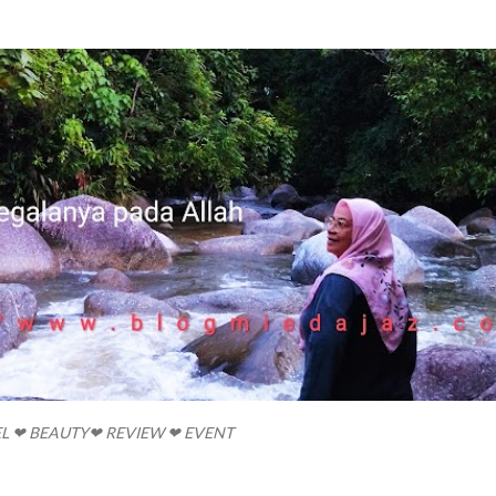
Skip to main content
EL ❤ BEAUTY❤ REVIEW ❤ EVENT