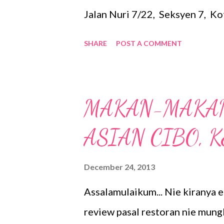
Jalan Nuri 7/22, Seksyen 7, Ko
skool tuan rumah..........unik Sa
SHARE
POST A COMMENT
n butter disajikan sebelum menu
duduk bersila aje macam kat r
yang berpatutan....k.mid semest
MAKAN-MAKAN
makanan Western. With Love
ASIAN CIBO, 
December 24, 2013
Assalamulaikum... Nie kiranya e
review pasal restoran nie mun