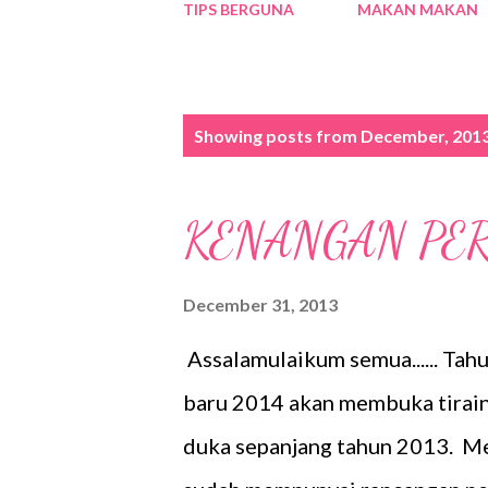
TIPS BERGUNA
MAKAN MAKAN
P
Showing posts from December, 201
o
s
KENANGAN PER
t
s
December 31, 2013
Assalamulaikum semua...... Tah
baru 2014 akan membuka tirain
duka sepanjang tahun 2013. Me