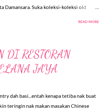
ta Damansara. Suka koleksi-koleksi old
jian western tapi suasana ala2 kampung..... Roti
READ MORE
 utama.......... Chicken Chop RM12.00 Kami
umah Dengan decoration yang unik dan harga
ilah akan berkunjung lagi jika ingin makan
 DI RESTORAN
KELANA JAYA
ntry dah basi...entah kenapa tetiba nak buat
gkin teringin nak makan masakan Chinese