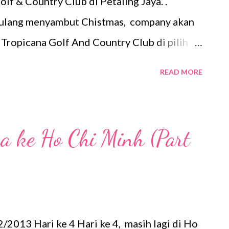
lf & Country Club di Petaling Jaya. .
pulang menyambut Chistmas, company akan
ni Tropicana Golf And Country Club di pilih
 cari dgn pakcik google) Pintu gerbang ke
READ MORE
 (Sumber pakcik google) Kita tengok menu
yu...sedapnye Menu barat... Puas hati...sebab
60 per person.... so sesiapa nak buat
ga ke Ho Chi Minh (Part
uffet Ramadan ada lebih 100 jenis makanan...
kat sini tidak menghampakan. Kalau ada
rty pun boleh buat kat sini...hehehe....
/2013 Hari ke 4 Hari ke 4, masih lagi di Ho