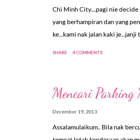
Chi Minh City....pagi nie deci
yang berhampiran dan yang penti
ke...kami nak jalan kaki je...janj
lagi...lagi pun selepas sarapan
SHARE
4 COMMENTS
pada pukul 12.00 tengahari....
hotel penginapan serta bertanya
Notre Dame Basilica dengan be
Mencari Parking
kenangan bersama Mr Hubby di s
hari ini adalah hari Ahad, ma
December 19, 2013
sessi photograpy mereka di sin
Assalamulaikum.. Bila nak berc
adalah Bangunan Pejabat Pos l
tempat letak kenderaan akan m