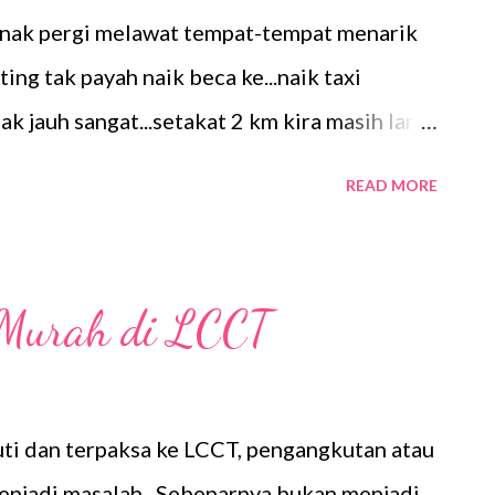
de nak pergi melawat tempat-tempat menarik
ng tak payah naik beca ke...naik taxi
i tak jauh sangat...setakat 2 km kira masih larat
 masih ada masa lagi sebelum check-out hotel
READ MORE
 Dengan berpandukan map yang diambil di
 orang di jalanan...sampai juga di Saigon
rjalan kaki sejauh 2km Abadi gambar
 Murah di LCCT
ini Seperti biasa..my picture Kebetulan
ka banyaklah couple2 yang kawen membuat
i.. Disebelah tepi Notre Dame Catheral nie
uti dan terpaksa ke LCCT, pengangkutan atau
ama...sungguh antik Depan bangunan Pejabat
enjadi masalah. Sebenarnya bukan menjadi