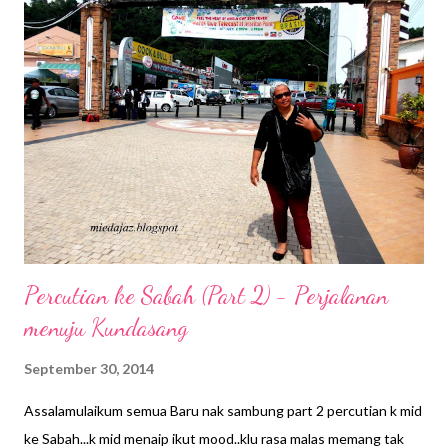
s
Percutian ke Sabah (Part 2) - Perjalanan
menuju Kundasang
September 30, 2014
Assalamulaikum semua Baru nak sambung part 2 percutian k mid
ke Sabah...k mid menaip ikut mood..klu rasa malas memang tak