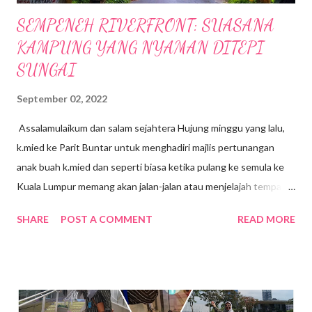
SEMPENEH RIVERFRONT: SUASANA
KAMPUNG YANG NYAMAN DITEPI
SUNGAI
September 02, 2022
Assalamulaikum dan salam sejahtera Hujung minggu yang lalu,
k.mied ke Parit Buntar untuk menghadiri majlis pertunangan
anak buah k.mied dan seperti biasa ketika pulang ke semula ke
Kuala Lumpur memang akan jalan-jalan atau menjelajah tempat-
tempat yang berhampiran, jalan-jalan cari makan gitew🥰 Kali ini
SHARE
POST A COMMENT
READ MORE
k mied decide nak ke Daerah Batu Kurau , Taiping Perak .
Tempat yang dirancang nak pergi tue ialah Sempeneh
Riverfront. Sempeneh Riverfront Chalet terletak lebih kurang
5km dari Pekan Batu Kurau . Merupakan chalet yang berkonsep
kabin pertama di Batu Kurau. Berhampiran Gunung Sempeneh ,