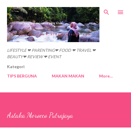
Skip to main content
LIFESTYLE ❤ PARENTING❤ FOOD ❤ TRAVEL ❤
BEAUTY❤ REVIEW ❤ EVENT
Kategori
TIPS BERGUNA
MAKAN MAKAN
More…
Astaka Morocco Putrajaya