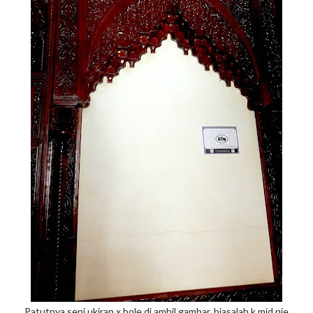
Patutnya seni ukiran x bole di ambil gambar..biasalah k mid nie