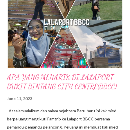
sungai dan hutan sudah tentu menjanjikan penginapan yang
nyaman dan dekat dengan alam semulajadi . Ketika k.mied tiba di
Sempeneh Riverfront, hujan turun dengan lebat sekali, sungai
berhampiran chalet yang tadinya tenang kini di melimpah dengan
air dari bukit. Bila air semakin deras kedengaran siren amaran di
bunyikan untuk memberi amaran pada pengunjung supaya j...
APA YANG MENARIK DI LALAPORT
BUKIT BINTANG CITY CENTRE(BBCC)
June 11, 2023
Assalamualaikum dan salam sejahtera Baru-baru ini kak mied
berpeluang mengikuti Famtrip ke Lalaport BBCC bersama
pemandu-pemandu pelancong. Peluang ini membuat kak mied