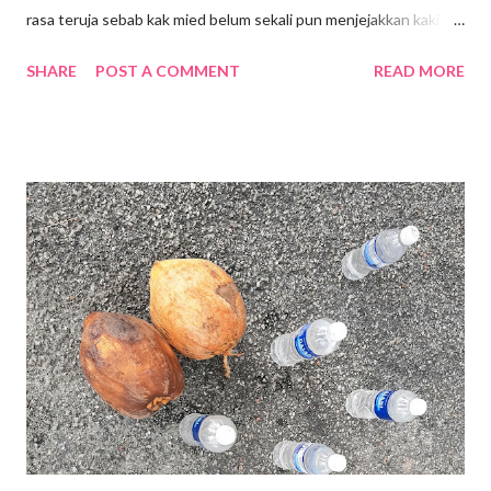
rasa teruja sebab kak mied belum sekali pun menjejakkan kaki ke
sini walaupun Lalaport BBCC telah dibuka sejak Januari 2022 .
SHARE
POST A COMMENT
READ MORE
Terletak di tengah-tengah Bandar, kawasan Bukit Bintang.
Lokasi dahulunya adalah tapak Penjara Pudu yang terkenal. Bagi
generasi sekarang mungkin mereka tidak melihat atau
mengetahui tentang kewujudan Penjara Pudu namun pintu
masuk atau pintu gerbang Penjara Pudu masih dikekalkan
sebagai tinggalan sejarah lalu. Mall ini mengenengahkan konsep
" Modern Simplicity" yang sinonim dengan tradisi Jepun dengan
gabungan fasiliti komersial, pejabat , kediaman, hotel dan lain-
lain. Merupakan fasiliti luar negara yang pertama di Asia
Tenggara oleh Mitsui Fudosan Co. Ltd.(Mitsui Fudosan) .
Terdapat 400 kedai untuk penyewaaan di Mall ini, serta
penampilan kedai-keda...