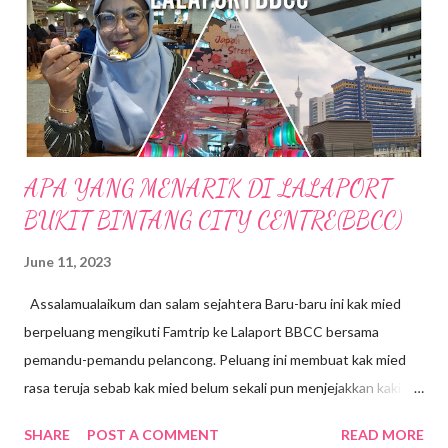
berhampiran chalet yang tadinya tenang kini di melimpah dengan
air dari bukit. Bila air semakin deras kedengaran siren amaran di
bunyikan untuk memberi amaran pada pengunjung supaya j...
APA YANG MENARIK DI LALAPORT
BUKIT BINTANG CITY CENTRE(BBCC)
June 11, 2023
Assalamualaikum dan salam sejahtera Baru-baru ini kak mied
berpeluang mengikuti Famtrip ke Lalaport BBCC bersama
pemandu-pemandu pelancong. Peluang ini membuat kak mied
rasa teruja sebab kak mied belum sekali pun menjejakkan kaki ke
sini walaupun Lalaport BBCC telah dibuka sejak Januari 2022 .
SHARE
POST A COMMENT
READ MORE
Terletak di tengah-tengah Bandar, kawasan Bukit Bintang.