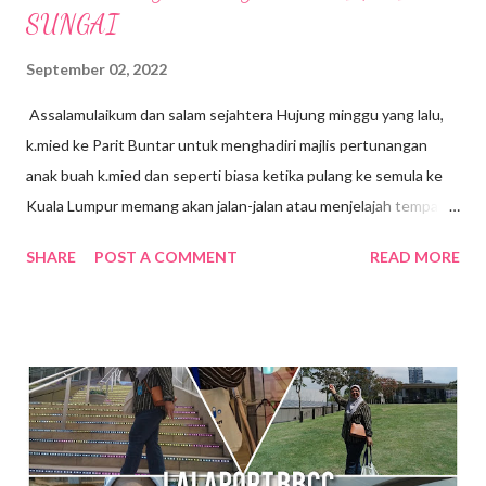
SUNGAI
September 02, 2022
Assalamulaikum dan salam sejahtera Hujung minggu yang lalu,
k.mied ke Parit Buntar untuk menghadiri majlis pertunangan
anak buah k.mied dan seperti biasa ketika pulang ke semula ke
Kuala Lumpur memang akan jalan-jalan atau menjelajah tempat-
tempat yang berhampiran, jalan-jalan cari makan gitew🥰 Kali ini
SHARE
POST A COMMENT
READ MORE
k mied decide nak ke Daerah Batu Kurau , Taiping Perak .
Tempat yang dirancang nak pergi tue ialah Sempeneh
Riverfront. Sempeneh Riverfront Chalet terletak lebih kurang
5km dari Pekan Batu Kurau . Merupakan chalet yang berkonsep
kabin pertama di Batu Kurau. Berhampiran Gunung Sempeneh ,
sungai dan hutan sudah tentu menjanjikan penginapan yang
nyaman dan dekat dengan alam semulajadi . Ketika k.mied tiba di
Sempeneh Riverfront, hujan turun dengan lebat sekali, sungai