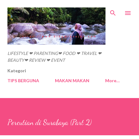
Skip to main content
LIFESTYLE ❤ PARENTING❤ FOOD ❤ TRAVEL ❤
BEAUTY❤ REVIEW ❤ EVENT
Kategori
TIPS BERGUNA
MAKAN MAKAN
More…
Percutian di Surabaya (Part 2)