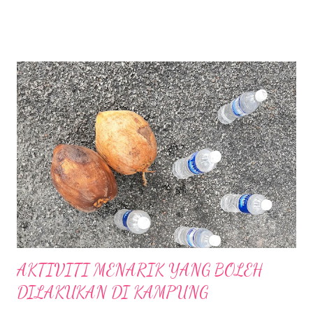
Lokasi dahulunya adalah tapak Penjara Pudu yang terkenal. Bagi
generasi sekarang mungkin mereka tidak melihat atau
mengetahui tentang kewujudan Penjara Pudu namun pintu
masuk atau pintu gerbang Penjara Pudu masih dikekalkan
sebagai tinggalan sejarah lalu. Mall ini mengenengahkan konsep
" Modern Simplicity" yang sinonim dengan tradisi Jepun dengan
gabungan fasiliti komersial, pejabat , kediaman, hotel dan lain-
lain. Merupakan fasiliti luar negara yang pertama di Asia
Tenggara oleh Mitsui Fudosan Co. Ltd.(Mitsui Fudosan) .
Terdapat 400 kedai untuk penyewaaan di Mall ini, serta
penampilan kedai-keda...
AKTIVITI MENARIK YANG BOLEH
DILAKUKAN DI KAMPUNG