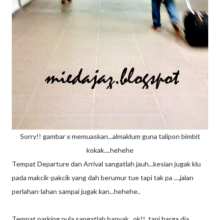
Sorry!! gambar x memuaskan...almaklum guna talipon bimbit
kokak....hehehe
Tempat Departure dan Arrival sangatlah jauh...kesian jugak klu
pada makcik-pakcik yang dah berumur tue tapi tak pa ....jalan
perlahan-lahan sampai jugak kan...hehehe..
Tempat parking pula sangatlah banyak...ok!! tapi harga dia