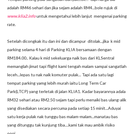
adalah RM46 sehari dan jika sejam adalah RM4...bole rujuk di
www.klia2.info
untuk mengetahui lebih lanjut mengenai parking
rate.
Setelah dicongkak itu dan ini dan dicampur ditolak...jika k mid
parking selama 4 hari di Parking KLIA bersamaan dengan
RM184.00.. Kalau k mid sekeluarga naik bas dari KLSentral
memanglah jimat tapi flight kami tengah malam sampai sangatlah
leceh...lepas tu nak naik komuter pulak... Tapi ada satu lagi
tempat parking yamg lebih murah iaitu Long Term Car
Park(LTCP) yang terletak di jalan KLIA1. Kadar bayarannya adala
RM32 sehari atau RM2.50 sejam tapi perlu menaiki bas ulang-alik
yang disediakan secara percuma pada setiap 15 minit...Aduyai
satu kerja pulak nak tunggu bas malam-malam...manatau bas
yang ditunggu tak kunjung tiba....kami tak mau ambik risiko
oooi....