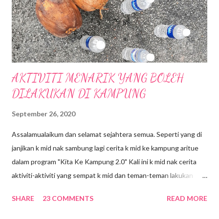
Tenggara oleh Mitsui Fudosan Co. Ltd.(Mitsui Fudosan) .
Terdapat 400 kedai untuk penyewaaan di Mall ini, serta
penampilan kedai-keda...
AKTIVITI MENARIK YANG BOLEH
DILAKUKAN DI KAMPUNG
September 26, 2020
Assalamualaikum dan selamat sejahtera semua. Seperti yang di
janjikan k mid nak sambung lagi cerita k mid ke kampung aritue
dalam program "Kita Ke Kampung 2.0" Kali ini k mid nak cerita
aktiviti-aktiviti yang sempat k mid dan teman-teman lakukan
selama 4 hari 3 malam di kampung. Jom kita mulakan.... 1.BALING
SHARE
23 COMMENTS
READ MORE
BUAH KELAPA Botol-botol mineral di susun, kemudian kelapa
akan di baling ke arah botol mineral itu dari jarak yang ditetapkan.