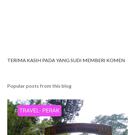
P
TERIMA KASIH PADA YANG SUDI MEMBERI KOMEN
o
s
t
Popular posts from this blog
a
C
o
m
m
e
n
t