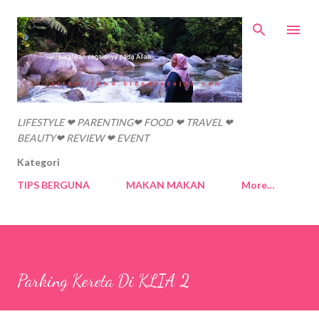
Skip to main content
LIFESTYLE ❤ PARENTING❤ FOOD ❤ TRAVEL ❤
BEAUTY❤ REVIEW ❤ EVENT
Kategori
TIPS BERGUNA
MAKAN MAKAN
More…
Parking Kereta Di KLIA 2