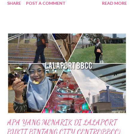
SHARE
POST A COMMENT
READ MORE
k mied decide nak ke Daerah Batu Kurau , Taiping Perak .
Tempat yang dirancang nak pergi tue ialah Sempeneh
Riverfront. Sempeneh Riverfront Chalet terletak lebih kurang
5km dari Pekan Batu Kurau . Merupakan chalet yang berkonsep
kabin pertama di Batu Kurau. Berhampiran Gunung Sempeneh ,
sungai dan hutan sudah tentu menjanjikan penginapan yang
nyaman dan dekat dengan alam semulajadi . Ketika k.mied tiba di
Sempeneh Riverfront, hujan turun dengan lebat sekali, sungai
berhampiran chalet yang tadinya tenang kini di melimpah dengan
air dari bukit. Bila air semakin deras kedengaran siren amaran di
bunyikan untuk memberi amaran pada pengunjung supaya j...
APA YANG MENARIK DI LALAPORT
BUKIT BINTANG CITY CENTRE(BBCC)