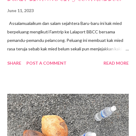
June 11, 2023
Assalamualaikum dan salam sejahtera Baru-baru ini kak mied
berpeluang mengikuti Famtrip ke Lalaport BBCC bersama
pemandu-pemandu pelancong. Peluang ini membuat kak mied
rasa teruja sebab kak mied belum sekali pun menjejakkan kaki ke
sini walaupun Lalaport BBCC telah dibuka sejak Januari 2022 .
SHARE
POST A COMMENT
READ MORE
Terletak di tengah-tengah Bandar, kawasan Bukit Bintang.
Lokasi dahulunya adalah tapak Penjara Pudu yang terkenal. Bagi
generasi sekarang mungkin mereka tidak melihat atau
mengetahui tentang kewujudan Penjara Pudu namun pintu
masuk atau pintu gerbang Penjara Pudu masih dikekalkan
sebagai tinggalan sejarah lalu. Mall ini mengenengahkan konsep
" Modern Simplicity" yang sinonim dengan tradisi Jepun dengan
gabungan fasiliti komersial, pejabat , kediaman, hotel dan lain-
lain. Merupakan fasiliti luar negara yang pertama di Asia