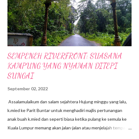
SEMPENEH RIVERFRONT: SUASANA
KAMPUNG YANG NYAMAN DITEPI
SUNGAI
September 02, 2022
Assalamulaikum dan salam sejahtera Hujung minggu yang lalu,
k.mied ke Parit Buntar untuk menghadiri majlis pertunangan
anak buah k.mied dan seperti biasa ketika pulang ke semula ke
Kuala Lumpur memang akan jalan-jalan atau menjelajah tempat-
tempat yang berhampiran, jalan-jalan cari makan gitew🥰 Kali ini