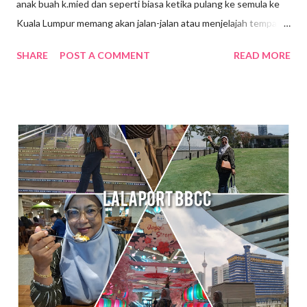
anak buah k.mied dan seperti biasa ketika pulang ke semula ke
Kuala Lumpur memang akan jalan-jalan atau menjelajah tempat-
tempat yang berhampiran, jalan-jalan cari makan gitew🥰 Kali ini
SHARE
POST A COMMENT
READ MORE
k mied decide nak ke Daerah Batu Kurau , Taiping Perak .
Tempat yang dirancang nak pergi tue ialah Sempeneh
Riverfront. Sempeneh Riverfront Chalet terletak lebih kurang
5km dari Pekan Batu Kurau . Merupakan chalet yang berkonsep
kabin pertama di Batu Kurau. Berhampiran Gunung Sempeneh ,
sungai dan hutan sudah tentu menjanjikan penginapan yang
nyaman dan dekat dengan alam semulajadi . Ketika k.mied tiba di
Sempeneh Riverfront, hujan turun dengan lebat sekali, sungai
berhampiran chalet yang tadinya tenang kini di melimpah dengan
air dari bukit. Bila air semakin deras kedengaran siren amaran di
bunyikan untuk memberi amaran pada pengunjung supaya j...