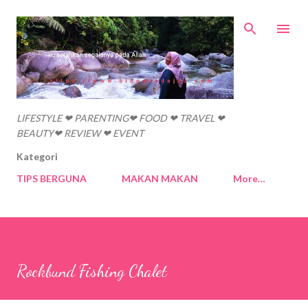
Skip to main content
LIFESTYLE ❤ PARENTING❤ FOOD ❤ TRAVEL ❤
BEAUTY❤ REVIEW ❤ EVENT
Kategori
TIPS BERGUNA
MAKAN MAKAN
More…
Rockbund Fishing Chalet