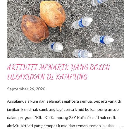
" Modern Simplicity" yang sinonim dengan tradisi Jepun dengan
gabungan fasiliti komersial, pejabat , kediaman, hotel dan lain-
lain. Merupakan fasiliti luar negara yang pertama di Asia
Tenggara oleh Mitsui Fudosan Co. Ltd.(Mitsui Fudosan) .
Terdapat 400 kedai untuk penyewaaan di Mall ini, serta
penampilan kedai-keda...
AKTIVITI MENARIK YANG BOLEH
DILAKUKAN DI KAMPUNG
September 26, 2020
Assalamualaikum dan selamat sejahtera semua. Seperti yang di
janjikan k mid nak sambung lagi cerita k mid ke kampung aritue
dalam program "Kita Ke Kampung 2.0" Kali ini k mid nak cerita
aktiviti-aktiviti yang sempat k mid dan teman-teman lakukan