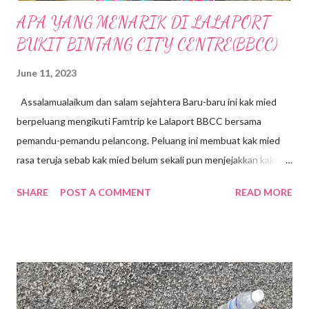
APA YANG MENARIK DI LALAPORT
BUKIT BINTANG CITY CENTRE(BBCC)
June 11, 2023
Assalamualaikum dan salam sejahtera Baru-baru ini kak mied
berpeluang mengikuti Famtrip ke Lalaport BBCC bersama
pemandu-pemandu pelancong. Peluang ini membuat kak mied
rasa teruja sebab kak mied belum sekali pun menjejakkan kaki ke
sini walaupun Lalaport BBCC telah dibuka sejak Januari 2022 .
SHARE
POST A COMMENT
READ MORE
Terletak di tengah-tengah Bandar, kawasan Bukit Bintang.
Lokasi dahulunya adalah tapak Penjara Pudu yang terkenal. Bagi
generasi sekarang mungkin mereka tidak melihat atau
mengetahui tentang kewujudan Penjara Pudu namun pintu
masuk atau pintu gerbang Penjara Pudu masih dikekalkan
sebagai tinggalan sejarah lalu. Mall ini mengenengahkan konsep