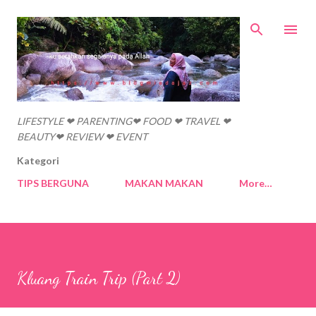
Skip to main content
LIFESTYLE ❤ PARENTING❤ FOOD ❤ TRAVEL ❤
BEAUTY❤ REVIEW ❤ EVENT
Kategori
TIPS BERGUNA
MAKAN MAKAN
More…
Kluang Train Trip (Part 2)