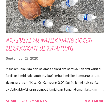
Tenggara oleh Mitsui Fudosan Co. Ltd.(Mitsui Fudosan) .
Terdapat 400 kedai untuk penyewaaan di Mall ini, serta
penampilan kedai-keda...
AKTIVITI MENARIK YANG BOLEH
DILAKUKAN DI KAMPUNG
September 26, 2020
Assalamualaikum dan selamat sejahtera semua. Seperti yang di
janjikan k mid nak sambung lagi cerita k mid ke kampung aritue
dalam program "Kita Ke Kampung 2.0" Kali ini k mid nak cerita
aktiviti-aktiviti yang sempat k mid dan teman-teman lakukan
selama 4 hari 3 malam di kampung. Jom kita mulakan.... 1.BALING
SHARE
23 COMMENTS
READ MORE
BUAH KELAPA Botol-botol mineral di susun, kemudian kelapa
akan di baling ke arah botol mineral itu dari jarak yang ditetapkan.