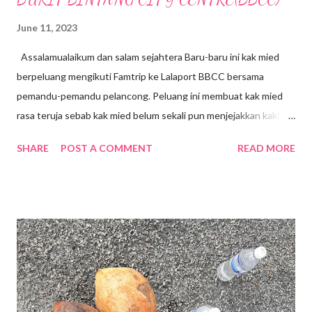
June 11, 2023
Assalamualaikum dan salam sejahtera Baru-baru ini kak mied
berpeluang mengikuti Famtrip ke Lalaport BBCC bersama
pemandu-pemandu pelancong. Peluang ini membuat kak mied
rasa teruja sebab kak mied belum sekali pun menjejakkan kaki ke
sini walaupun Lalaport BBCC telah dibuka sejak Januari 2022 .
SHARE
POST A COMMENT
READ MORE
Terletak di tengah-tengah Bandar, kawasan Bukit Bintang.
Lokasi dahulunya adalah tapak Penjara Pudu yang terkenal. Bagi
generasi sekarang mungkin mereka tidak melihat atau
mengetahui tentang kewujudan Penjara Pudu namun pintu
masuk atau pintu gerbang Penjara Pudu masih dikekalkan
sebagai tinggalan sejarah lalu. Mall ini mengenengahkan konsep
" Modern Simplicity" yang sinonim dengan tradisi Jepun dengan
gabungan fasiliti komersial, pejabat , kediaman, hotel dan lain-
lain. Merupakan fasiliti luar negara yang pertama di Asia