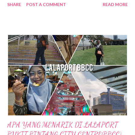
SHARE
POST A COMMENT
READ MORE
k mied decide nak ke Daerah Batu Kurau , Taiping Perak .
Tempat yang dirancang nak pergi tue ialah Sempeneh
Riverfront. Sempeneh Riverfront Chalet terletak lebih kurang
5km dari Pekan Batu Kurau . Merupakan chalet yang berkonsep
kabin pertama di Batu Kurau. Berhampiran Gunung Sempeneh ,
sungai dan hutan sudah tentu menjanjikan penginapan yang
nyaman dan dekat dengan alam semulajadi . Ketika k.mied tiba di
Sempeneh Riverfront, hujan turun dengan lebat sekali, sungai
berhampiran chalet yang tadinya tenang kini di melimpah dengan
air dari bukit. Bila air semakin deras kedengaran siren amaran di
bunyikan untuk memberi amaran pada pengunjung supaya j...
APA YANG MENARIK DI LALAPORT
BUKIT BINTANG CITY CENTRE(BBCC)