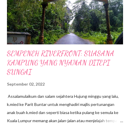
SEMPENEH RIVERFRONT: SUASANA
KAMPUNG YANG NYAMAN DITEPI
SUNGAI
September 02, 2022
Assalamulaikum dan salam sejahtera Hujung minggu yang lalu,
k.mied ke Parit Buntar untuk menghadiri majlis pertunangan
anak buah k.mied dan seperti biasa ketika pulang ke semula ke
Kuala Lumpur memang akan jalan-jalan atau menjelajah tempat-
tempat yang berhampiran, jalan-jalan cari makan gitew🥰 Kali ini