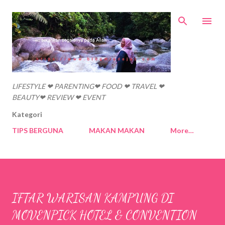
Skip to main content
LIFESTYLE ❤ PARENTING❤ FOOD ❤ TRAVEL ❤
BEAUTY❤ REVIEW ❤ EVENT
Kategori
TIPS BERGUNA
MAKAN MAKAN
More…
IFTAR WARISAN KAMPUNG DI
MOVENPICK HOTEL & CONVENTION