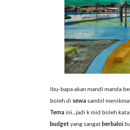
Ibu-bapa akan mandi manda be
boleh di
sewa
sambil menikma
Tema
ini...jadi k mid boleh ka
budget
yang sangat
berbaloi
ba