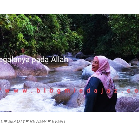
Skip to main content
EL ❤ BEAUTY❤ REVIEW ❤ EVENT