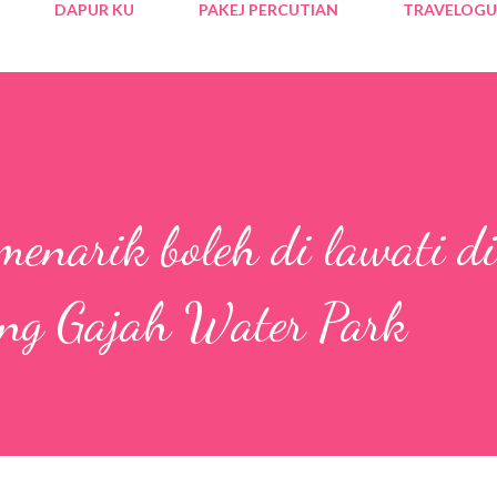
DAPUR KU
PAKEJ PERCUTIAN
TRAVELOGU
enarik boleh di lawati di
ang Gajah Water Park