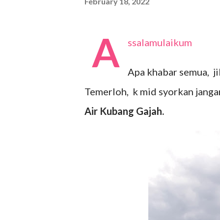
February 18, 2022
A
ssalamulaikum
Apa khabar semua, ji
Temerloh, k mid syorkan jang
Air Kubang Gajah.