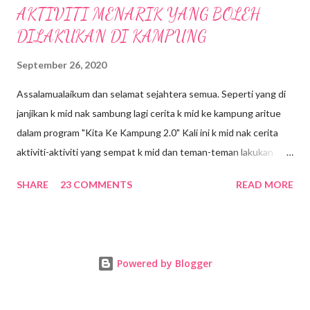
AKTIVITI MENARIK YANG BOLEH
DILAKUKAN DI KAMPUNG
September 26, 2020
Assalamualaikum dan selamat sejahtera semua. Seperti yang di
janjikan k mid nak sambung lagi cerita k mid ke kampung aritue
dalam program "Kita Ke Kampung 2.0" Kali ini k mid nak cerita
aktiviti-aktiviti yang sempat k mid dan teman-teman lakukan
selama 4 hari 3 malam di kampung. Jom kita mulakan.... 1.BALING
SHARE
23 COMMENTS
READ MORE
BUAH KELAPA Botol-botol mineral di susun, kemudian kelapa
akan di baling ke arah botol mineral itu dari jarak yang ditetapkan.
Permainan ini nampak senang...Ala..nie kacang nie...Try tengok
baru korang rasa kacang ke tidak😄Nampak senang, hentam
Powered by Blogger
baling aje tapi belum tentu kena lagi tau sebab buah kepala
bukan macam bola bowling yang bulat tue..jadi ramai yang tidak
berjaya menjatuhkan botol mineral tue. Dah macam gaya baling