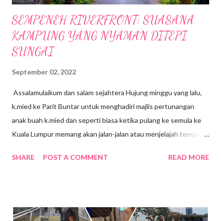
SEMPENEH RIVERFRONT: SUASANA
KAMPUNG YANG NYAMAN DITEPI
SUNGAI
September 02, 2022
Assalamulaikum dan salam sejahtera Hujung minggu yang lalu,
k.mied ke Parit Buntar untuk menghadiri majlis pertunangan
anak buah k.mied dan seperti biasa ketika pulang ke semula ke
Kuala Lumpur memang akan jalan-jalan atau menjelajah tempat-
tempat yang berhampiran, jalan-jalan cari makan gitew🥰 Kali ini
SHARE
POST A COMMENT
READ MORE
k mied decide nak ke Daerah Batu Kurau , Taiping Perak .
Tempat yang dirancang nak pergi tue ialah Sempeneh
Riverfront. Sempeneh Riverfront Chalet terletak lebih kurang
5km dari Pekan Batu Kurau . Merupakan chalet yang berkonsep
kabin pertama di Batu Kurau. Berhampiran Gunung Sempeneh ,