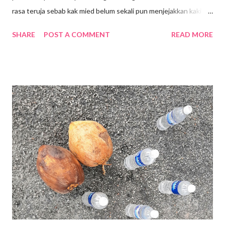
rasa teruja sebab kak mied belum sekali pun menjejakkan kaki ke
sini walaupun Lalaport BBCC telah dibuka sejak Januari 2022 .
SHARE
POST A COMMENT
READ MORE
Terletak di tengah-tengah Bandar, kawasan Bukit Bintang.
Lokasi dahulunya adalah tapak Penjara Pudu yang terkenal. Bagi
generasi sekarang mungkin mereka tidak melihat atau
mengetahui tentang kewujudan Penjara Pudu namun pintu
masuk atau pintu gerbang Penjara Pudu masih dikekalkan
sebagai tinggalan sejarah lalu. Mall ini mengenengahkan konsep
" Modern Simplicity" yang sinonim dengan tradisi Jepun dengan
gabungan fasiliti komersial, pejabat , kediaman, hotel dan lain-
lain. Merupakan fasiliti luar negara yang pertama di Asia
Tenggara oleh Mitsui Fudosan Co. Ltd.(Mitsui Fudosan) .
Terdapat 400 kedai untuk penyewaaan di Mall ini, serta
penampilan kedai-keda...