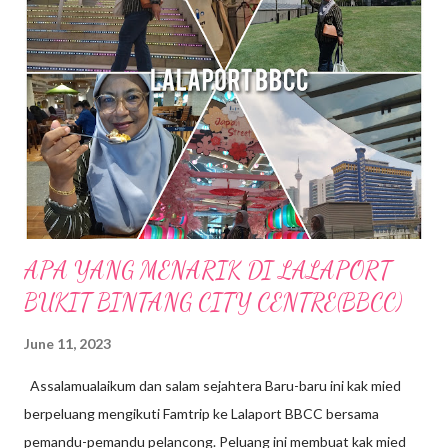
sungai dan hutan sudah tentu menjanjikan penginapan yang
nyaman dan dekat dengan alam semulajadi . Ketika k.mied tiba di
Sempeneh Riverfront, hujan turun dengan lebat sekali, sungai
berhampiran chalet yang tadinya tenang kini di melimpah dengan
air dari bukit. Bila air semakin deras kedengaran siren amaran di
bunyikan untuk memberi amaran pada pengunjung supaya j...
APA YANG MENARIK DI LALAPORT
BUKIT BINTANG CITY CENTRE(BBCC)
June 11, 2023
Assalamualaikum dan salam sejahtera Baru-baru ini kak mied
berpeluang mengikuti Famtrip ke Lalaport BBCC bersama
pemandu-pemandu pelancong. Peluang ini membuat kak mied