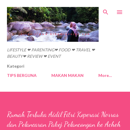
Skip to main content
LIFESTYLE ❤ PARENTING❤ FOOD ❤ TRAVEL ❤
BEAUTY❤ REVIEW ❤ EVENT
Kategori
TIPS BERGUNA
MAKAN MAKAN
More…
Rumah Terbuka Aidil Fitri Koperasi Norras
dan Pelancaran Pakej Pelancongan ke Acheh