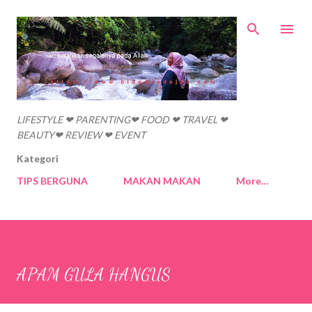
Skip to main content
LIFESTYLE ❤ PARENTING❤ FOOD ❤ TRAVEL ❤
BEAUTY❤ REVIEW ❤ EVENT
Kategori
TIPS BERGUNA
MAKAN MAKAN
More…
APAM GULA HANGUS