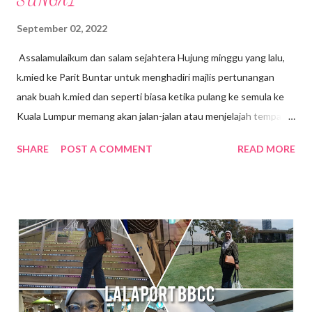
September 02, 2022
Assalamulaikum dan salam sejahtera Hujung minggu yang lalu,
k.mied ke Parit Buntar untuk menghadiri majlis pertunangan
anak buah k.mied dan seperti biasa ketika pulang ke semula ke
Kuala Lumpur memang akan jalan-jalan atau menjelajah tempat-
tempat yang berhampiran, jalan-jalan cari makan gitew🥰 Kali ini
SHARE
POST A COMMENT
READ MORE
k mied decide nak ke Daerah Batu Kurau , Taiping Perak .
Tempat yang dirancang nak pergi tue ialah Sempeneh
Riverfront. Sempeneh Riverfront Chalet terletak lebih kurang
5km dari Pekan Batu Kurau . Merupakan chalet yang berkonsep
kabin pertama di Batu Kurau. Berhampiran Gunung Sempeneh ,
sungai dan hutan sudah tentu menjanjikan penginapan yang
nyaman dan dekat dengan alam semulajadi . Ketika k.mied tiba di
Sempeneh Riverfront, hujan turun dengan lebat sekali, sungai
berhampiran chalet yang tadinya tenang kini di melimpah dengan