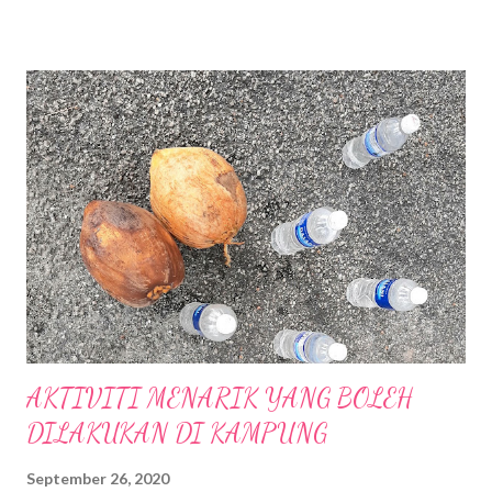
generasi sekarang mungkin mereka tidak melihat atau
mengetahui tentang kewujudan Penjara Pudu namun pintu
masuk atau pintu gerbang Penjara Pudu masih dikekalkan
sebagai tinggalan sejarah lalu. Mall ini mengenengahkan konsep
" Modern Simplicity" yang sinonim dengan tradisi Jepun dengan
gabungan fasiliti komersial, pejabat , kediaman, hotel dan lain-
lain. Merupakan fasiliti luar negara yang pertama di Asia
Tenggara oleh Mitsui Fudosan Co. Ltd.(Mitsui Fudosan) .
Terdapat 400 kedai untuk penyewaaan di Mall ini, serta
penampilan kedai-keda...
AKTIVITI MENARIK YANG BOLEH
DILAKUKAN DI KAMPUNG
September 26, 2020