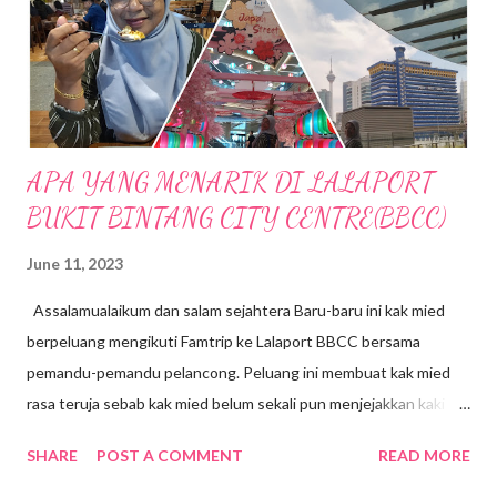
air dari bukit. Bila air semakin deras kedengaran siren amaran di
bunyikan untuk memberi amaran pada pengunjung supaya j...
APA YANG MENARIK DI LALAPORT
BUKIT BINTANG CITY CENTRE(BBCC)
June 11, 2023
Assalamualaikum dan salam sejahtera Baru-baru ini kak mied
berpeluang mengikuti Famtrip ke Lalaport BBCC bersama
pemandu-pemandu pelancong. Peluang ini membuat kak mied
rasa teruja sebab kak mied belum sekali pun menjejakkan kaki ke
sini walaupun Lalaport BBCC telah dibuka sejak Januari 2022 .
SHARE
POST A COMMENT
READ MORE
Terletak di tengah-tengah Bandar, kawasan Bukit Bintang.
Lokasi dahulunya adalah tapak Penjara Pudu yang terkenal. Bagi