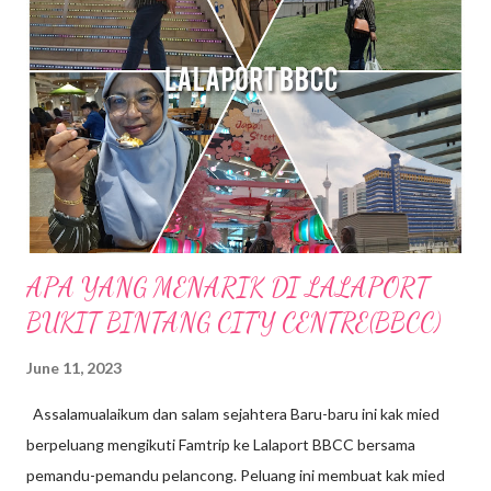
sungai dan hutan sudah tentu menjanjikan penginapan yang
nyaman dan dekat dengan alam semulajadi . Ketika k.mied tiba di
Sempeneh Riverfront, hujan turun dengan lebat sekali, sungai
berhampiran chalet yang tadinya tenang kini di melimpah dengan
air dari bukit. Bila air semakin deras kedengaran siren amaran di
bunyikan untuk memberi amaran pada pengunjung supaya j...
APA YANG MENARIK DI LALAPORT
BUKIT BINTANG CITY CENTRE(BBCC)
June 11, 2023
Assalamualaikum dan salam sejahtera Baru-baru ini kak mied
berpeluang mengikuti Famtrip ke Lalaport BBCC bersama
pemandu-pemandu pelancong. Peluang ini membuat kak mied