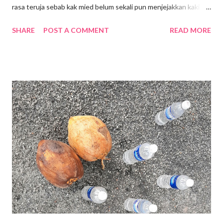
rasa teruja sebab kak mied belum sekali pun menjejakkan kaki ke
sini walaupun Lalaport BBCC telah dibuka sejak Januari 2022 .
SHARE
POST A COMMENT
READ MORE
Terletak di tengah-tengah Bandar, kawasan Bukit Bintang.
Lokasi dahulunya adalah tapak Penjara Pudu yang terkenal. Bagi
generasi sekarang mungkin mereka tidak melihat atau
mengetahui tentang kewujudan Penjara Pudu namun pintu
masuk atau pintu gerbang Penjara Pudu masih dikekalkan
sebagai tinggalan sejarah lalu. Mall ini mengenengahkan konsep
" Modern Simplicity" yang sinonim dengan tradisi Jepun dengan
gabungan fasiliti komersial, pejabat , kediaman, hotel dan lain-
lain. Merupakan fasiliti luar negara yang pertama di Asia
Tenggara oleh Mitsui Fudosan Co. Ltd.(Mitsui Fudosan) .
Terdapat 400 kedai untuk penyewaaan di Mall ini, serta
penampilan kedai-keda...