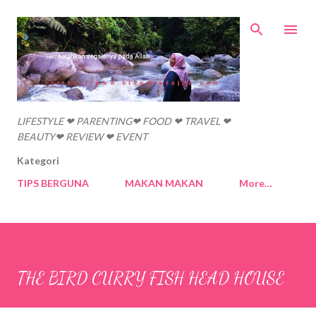
Skip to main content
LIFESTYLE ❤ PARENTING❤ FOOD ❤ TRAVEL ❤
BEAUTY❤ REVIEW ❤ EVENT
Kategori
TIPS BERGUNA
MAKAN MAKAN
More…
THE BIRD CURRY FISH HEAD HOUSE