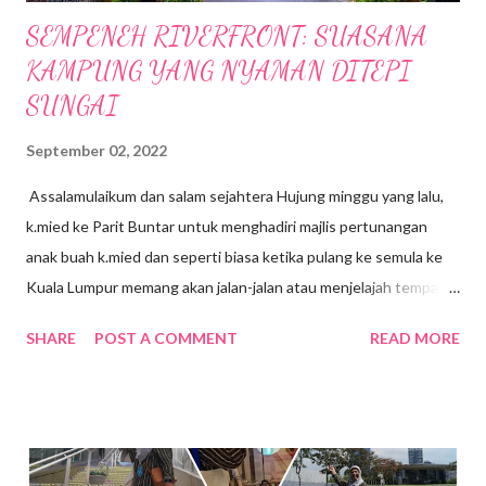
SEMPENEH RIVERFRONT: SUASANA
KAMPUNG YANG NYAMAN DITEPI
SUNGAI
September 02, 2022
Assalamulaikum dan salam sejahtera Hujung minggu yang lalu,
k.mied ke Parit Buntar untuk menghadiri majlis pertunangan
anak buah k.mied dan seperti biasa ketika pulang ke semula ke
Kuala Lumpur memang akan jalan-jalan atau menjelajah tempat-
tempat yang berhampiran, jalan-jalan cari makan gitew🥰 Kali ini
SHARE
POST A COMMENT
READ MORE
k mied decide nak ke Daerah Batu Kurau , Taiping Perak .
Tempat yang dirancang nak pergi tue ialah Sempeneh
Riverfront. Sempeneh Riverfront Chalet terletak lebih kurang
5km dari Pekan Batu Kurau . Merupakan chalet yang berkonsep
kabin pertama di Batu Kurau. Berhampiran Gunung Sempeneh ,