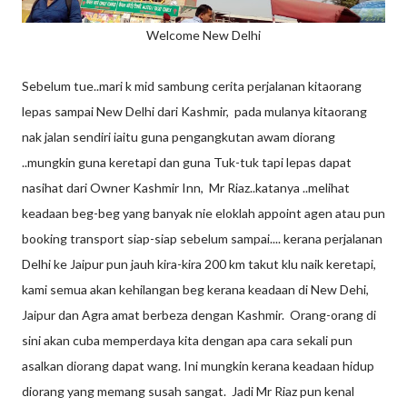
Welcome New Delhi
Sebelum tue..mari k mid sambung cerita perjalanan kitaorang
lepas sampai New Delhi dari Kashmir, pada mulanya kitaorang
nak jalan sendiri iaitu guna pengangkutan awam diorang
..mungkin guna keretapi dan guna Tuk-tuk tapi lepas dapat
nasihat dari Owner Kashmir Inn, Mr Riaz..katanya ..melihat
keadaan beg-beg yang banyak nie eloklah appoint agen atau pun
booking transport siap-siap sebelum sampai.... kerana perjalanan
Delhi ke Jaipur pun jauh kira-kira 200 km takut klu naik keretapi,
kami semua akan kehilangan beg kerana keadaan di New Dehi,
Jaipur dan Agra amat berbeza dengan Kashmir. Orang-orang di
sini akan cuba memperdaya kita dengan apa cara sekali pun
asalkan diorang dapat wang. Ini mungkin kerana keadaan hidup
diorang yang memang susah sangat. Jadi Mr Riaz pun kenal