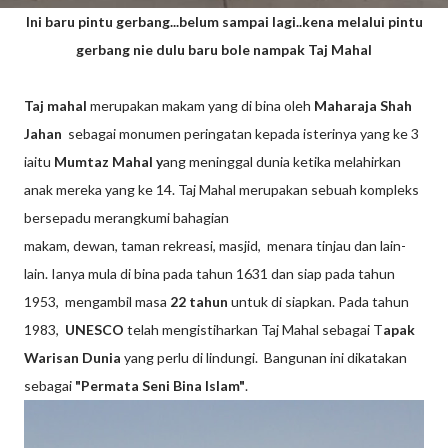
Ini baru pintu gerbang...belum sampai lagi..kena melalui pintu
gerbang nie dulu baru bole nampak Taj Mahal
Taj mahal
merupakan makam yang di bina oleh
Maharaja Shah
Jahan
sebagai monumen peringatan kepada isterinya yang ke 3
iaitu
Mumtaz Mahal y
ang meninggal dunia ketika melahirkan
anak mereka yang ke 14. Taj Mahal merupakan sebuah kompleks
bersepadu merangkumi bahagian
makam, dewan, taman rekreasi, masjid, menara tinjau dan lain-
lain. Ianya mula di bina pada tahun 1631 dan siap pada tahun
1953, mengambil masa
22 tahun
untuk di siapkan. Pada tahun
1983,
UNESCO
telah mengistiharkan Taj Mahal sebagai T
apak
Warisan Dunia
yang perlu di lindungi. Bangunan ini dikatakan
sebagai
"Permata Seni Bina Islam"
.