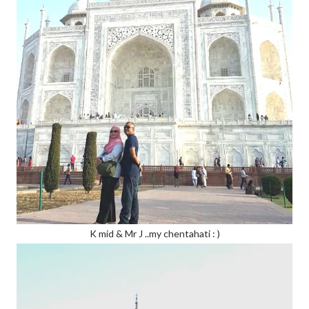
K mid & Mr J ..my chentahati : )