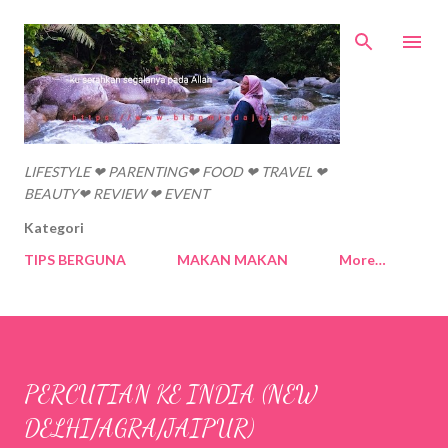
Skip to main content
LIFESTYLE ❤ PARENTING❤ FOOD ❤ TRAVEL ❤
BEAUTY❤ REVIEW ❤ EVENT
Kategori
TIPS BERGUNA
MAKAN MAKAN
More…
PERCUTIAN KE INDIA (NEW
DELHI/AGRA/JAIPUR)