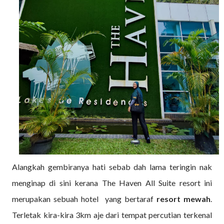
Alangkah gembiranya hati sebab dah lama teringin nak
menginap di sini kerana The Haven All Suite resort ini
merupakan sebuah hotel yang bertaraf
resort mewah
.
Terletak kira-kira 3km aje dari tempat percutian terkenal