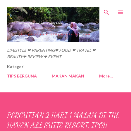
Skip to main content
LIFESTYLE ❤ PARENTING❤ FOOD ❤ TRAVEL ❤
BEAUTY❤ REVIEW ❤ EVENT
Kategori
TIPS BERGUNA
MAKAN MAKAN
More…
PERCUTIAN 2 HARI 1 MALAM DI THE
HAVEN ALL SUITE RESORT, IPOH