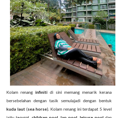
Kolam renang
infiniti
di sini memang menarik kerana
bersebelahan dengan tasik semulajadi dengan bentuk
kuda laut
(
sea
horse
). Kolam renang ini terdapat 5 level
iaitu
jacuzzi, children pool, lap pool, leisure
pool
dan