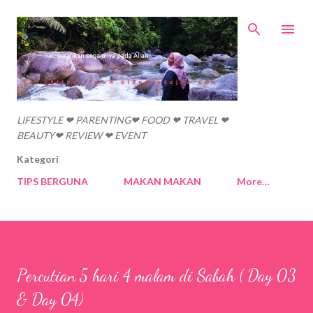
Skip to main content
LIFESTYLE ❤ PARENTING❤ FOOD ❤ TRAVEL ❤
BEAUTY❤ REVIEW ❤ EVENT
Kategori
TIPS BERGUNA
MAKAN MAKAN
More…
Percutian 5 hari 4 malam di Sabah ( Day 03
& Day 04)