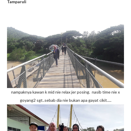
Tamparuli
nampaknya kawan k mid nie relax jer posing. nasib time nie x
goyang2 sgt..sebab dia nie bukan apa gayat cikit.....