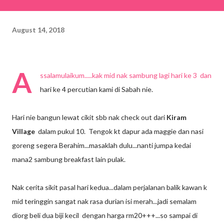
August 14, 2018
A
ssalamulaikum.....kak mid nak sambung lagi hari ke 3 dan
hari ke 4 percutian kami di Sabah nie.
Hari nie bangun lewat cikit sbb nak check out dari
Kiram
Village
dalam pukul 10. Tengok kt dapur ada maggie dan nasi
goreng segera Berahim...masaklah dulu...nanti jumpa kedai
mana2 sambung breakfast lain pulak.
Nak cerita sikit pasal hari kedua...dalam perjalanan balik kawan k
mid teringgin sangat nak rasa durian isi merah...jadi semalam
diorg beli dua biji kecil dengan harga rm20+++...so sampai di