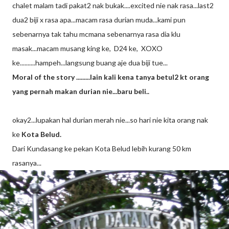
chalet malam tadi pakat2 nak bukak....excited nie nak rasa...last2
dua2 biji x rasa apa...macam rasa durian muda...kami pun
sebenarnya tak tahu mcmana sebenarnya rasa dia klu
masak...macam musang king ke, D24 ke, XOXO
ke..........hampeh...langsung buang aje dua biji tue...
Moral of the story .........lain kali kena tanya betul2 kt orang
yang pernah makan durian nie...baru beli..
okay2...lupakan hal durian merah nie...so hari nie kita orang nak
ke
Kota Belud.
Dari Kundasang ke pekan Kota Belud lebih kurang 50 km
rasanya...