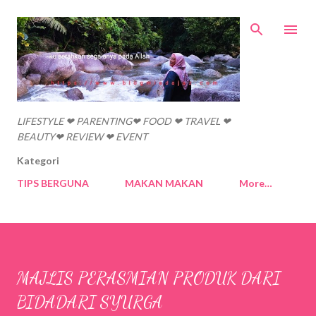
Skip to main content
LIFESTYLE ❤ PARENTING❤ FOOD ❤ TRAVEL ❤
BEAUTY❤ REVIEW ❤ EVENT
Kategori
TIPS BERGUNA
MAKAN MAKAN
More…
MAJLIS PERASMIAN PRODUK DARI
BIDADARI SYURGA