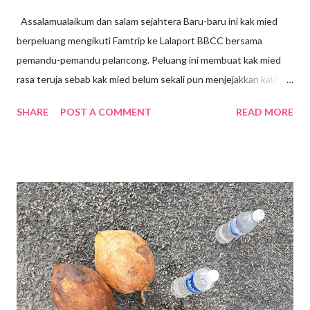
Assalamualaikum dan salam sejahtera Baru-baru ini kak mied
berpeluang mengikuti Famtrip ke Lalaport BBCC bersama
pemandu-pemandu pelancong. Peluang ini membuat kak mied
rasa teruja sebab kak mied belum sekali pun menjejakkan kaki ke
sini walaupun Lalaport BBCC telah dibuka sejak Januari 2022 .
SHARE
POST A COMMENT
READ MORE
Terletak di tengah-tengah Bandar, kawasan Bukit Bintang.
Lokasi dahulunya adalah tapak Penjara Pudu yang terkenal. Bagi
generasi sekarang mungkin mereka tidak melihat atau
mengetahui tentang kewujudan Penjara Pudu namun pintu
masuk atau pintu gerbang Penjara Pudu masih dikekalkan
sebagai tinggalan sejarah lalu. Mall ini mengenengahkan konsep
" Modern Simplicity" yang sinonim dengan tradisi Jepun dengan
gabungan fasiliti komersial, pejabat , kediaman, hotel dan lain-
lain. Merupakan fasiliti luar negara yang pertama di Asia
Tenggara oleh Mitsui Fudosan Co. Ltd.(Mitsui Fudosan) .