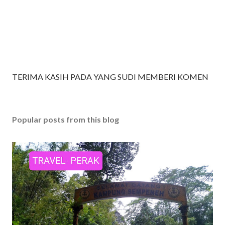
P
TERIMA KASIH PADA YANG SUDI MEMBERI KOMEN
o
s
t
Popular posts from this blog
a
C
o
m
m
e
n
t