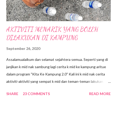
Terdapat 400 kedai untuk penyewaaan di Mall ini, serta
penampilan kedai-keda...
AKTIVITI MENARIK YANG BOLEH
DILAKUKAN DI KAMPUNG
September 26, 2020
Assalamualaikum dan selamat sejahtera semua. Seperti yang di
janjikan k mid nak sambung lagi cerita k mid ke kampung aritue
dalam program "Kita Ke Kampung 2.0" Kali ini k mid nak cerita
aktiviti-aktiviti yang sempat k mid dan teman-teman lakukan
selama 4 hari 3 malam di kampung. Jom kita mulakan.... 1.BALING
SHARE
23 COMMENTS
READ MORE
BUAH KELAPA Botol-botol mineral di susun, kemudian kelapa
akan di baling ke arah botol mineral itu dari jarak yang ditetapkan.
Permainan ini nampak senang...Ala..nie kacang nie...Try tengok