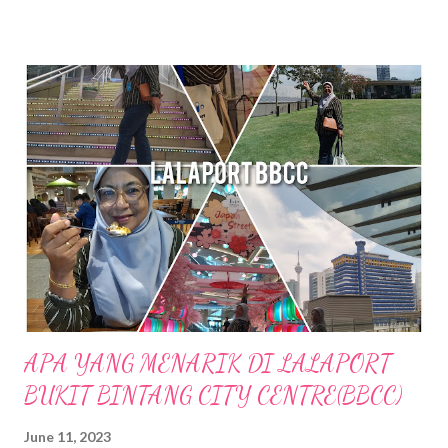
Tempat yang dirancang nak pergi tue ialah Sempeneh
Riverfront. Sempeneh Riverfront Chalet terletak lebih kurang
5km dari Pekan Batu Kurau . Merupakan chalet yang berkonsep
kabin pertama di Batu Kurau. Berhampiran Gunung Sempeneh ,
sungai dan hutan sudah tentu menjanjikan penginapan yang
nyaman dan dekat dengan alam semulajadi . Ketika k.mied tiba di
Sempeneh Riverfront, hujan turun dengan lebat sekali, sungai
berhampiran chalet yang tadinya tenang kini di melimpah dengan
air dari bukit. Bila air semakin deras kedengaran siren amaran di
bunyikan untuk memberi amaran pada pengunjung supaya j...
APA YANG MENARIK DI LALAPORT
BUKIT BINTANG CITY CENTRE(BBCC)
June 11, 2023