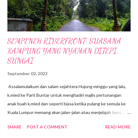
SEMPENEH RIVERFRONT: SUASANA
KAMPUNG YANG NYAMAN DITEPI
SUNGAI
September 02, 2022
Assalamulaikum dan salam sejahtera Hujung minggu yang lalu,
k.mied ke Parit Buntar untuk menghadiri majlis pertunangan
anak buah k.mied dan seperti biasa ketika pulang ke semula ke
Kuala Lumpur memang akan jalan-jalan atau menjelajah tempat-
tempat yang berhampiran, jalan-jalan cari makan gitew🥰 Kali ini
SHARE
POST A COMMENT
READ MORE
k mied decide nak ke Daerah Batu Kurau , Taiping Perak .