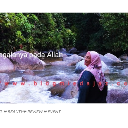
Skip to main content
EL ❤ BEAUTY❤ REVIEW ❤ EVENT