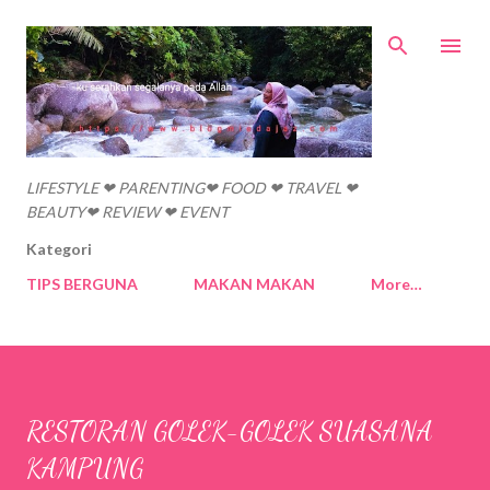
Skip to main content
LIFESTYLE ❤ PARENTING❤ FOOD ❤ TRAVEL ❤
BEAUTY❤ REVIEW ❤ EVENT
Kategori
TIPS BERGUNA
MAKAN MAKAN
More…
RESTORAN GOLEK-GOLEK SUASANA
KAMPUNG